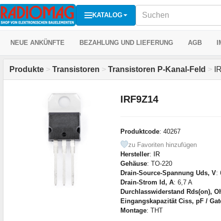
KATALOG
NEUE ANKÜNFTE
BEZAHLUNG UND LIEFERUNG
AGB
I
Produkte
>
Transistoren
>
Transistoren P-Kanal-Feld
>
I
IRF9Z14
Produktcode
: 40267
zu Favoriten hinzufügen
Hersteller
:
IR
Gehäuse
: TO-220
Drain-Source-Spannung Uds, V
:
Drain-Strom Id, A
: 6,7 A
Durchlasswiderstand Rds(on), 
Eingangskapazität Ciss, pF / Ga
Montage
: THT