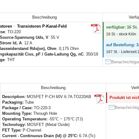
Beschreibung
Verfü
istoren
>
Transistoren P-Kanal-Feld
verfügbar: 16 St.
use
: TO-220
16 St. - stock Köln
-Source-Spannung Uds, V
: 55 V
-Strom Id, A
: 12 A
auf Bestellung: 1
lasswiderstand Rds(on), Ohm
: 0,175 Ohm
167 St. - Lieferzeit
ngskapazität Ciss, pF / Gate-Ladung Qg, nC
: 350/19
ge
: THT
Benachrichtigun
Beschreibung
Verf
Description:
MOSFET P-CH 60V 6.7A TO220AB
Produkt ist nic
Packaging:
Tube
Benachrichtig
Package / Case:
TO-220-3
Mounting Type:
Through Hole
Operating Temperature:
-55°C ~ 175°C (TJ)
Technology:
MOSFET (Metal Oxide)
FET Type:
P-Channel
Current - Continuous Drain (Id) @ 25°C:
6.7A (Tc)