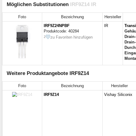
Möglichen Substitutionen
IRF9Z14 IR
Foto
Bezeichnung
Hersteller
IRF9Z24NPBF
IR
Trans
Produktcode: 40284
Gehä
Drain
zu Favoriten hinzufügen
2
Drain
Durch
Einga
Monta
Weitere Produktangebote IRF9Z14
Foto
Bezeichnung
Hersteller
IRF9Z14
Vishay Siliconix