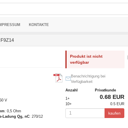
MPRESSUM
KONTAKTE
RF9Z14
Produkt ist nicht
verfügbar
Benachrichtigung bei
Verfügbarkeit
Anzahl
Privatkunde
0.68 EUR
1+
 60 V
10+
0.5 EUR
Ohm
: 0,5 Ohm
kaufen
te-Ladung Qg, nC
: 270/12