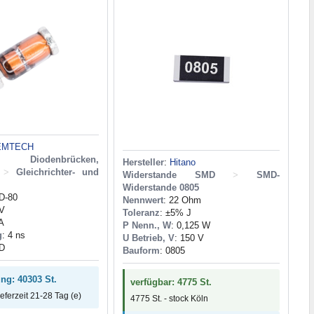
EMTECH
Diodenbrücken,
Hersteller
:
Hitano
>
Gleichrichter- und
Widerstande SMD
>
SMD-
Widerstande 0805
D-80
Nennwert
: 22 Ohm
 V
Toleranz
: ±5% J
 A
P Nenn., W
: 0,125 W
g
: 4 ns
U Betrieb, V
: 150 V
D
Bauform
: 0805
ung: 40303 St.
verfügbar: 4775 St.
ieferzeit 21-28 Tag (e)
4775 St. - stock Köln