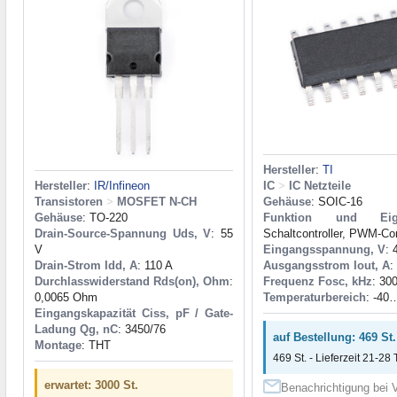
Hersteller
:
TI
Hersteller
:
IR/Infineon
IC
>
IC Netzteile
Transistoren
>
MOSFET N-CH
Gehäuse
: SOIC-16
Gehäuse
: TO-220
Funktion und Eige
Drain-Source-Spannung Uds, V
: 55
Schaltcontroller, PWM-Con
V
Eingangsspannung, V
: 
Drain-Strom Idd, A
: 110 A
Ausgangsstrom Iout, A
:
Durchlasswiderstand Rds(on), Ohm
:
Frequenz Fosc, kHz
: 30
0,0065 Ohm
Temperaturbereich
: -40
Eingangskapazität Ciss, pF / Gate-
Ladung Qg, nC
: 3450/76
auf Bestellung: 469 St.
Montage
: THT
469 St. - Lieferzeit 21-28 
erwartet: 3000 St.
Benachrichtigung bei V