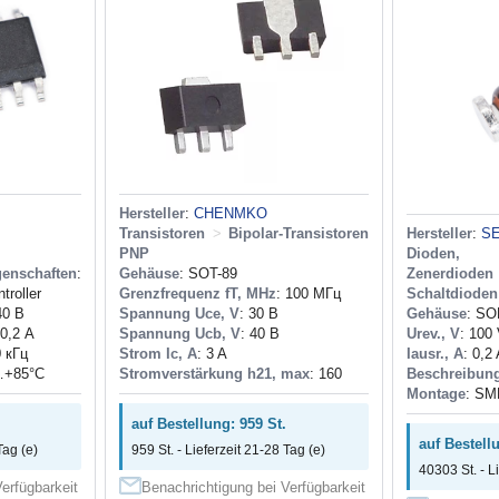
Hersteller
:
CHENMKO
Transistoren
>
Bipolar-Transistoren
Hersteller
:
S
PNP
Dioden, 
nschaften
:
Gehäuse
: SOT-89
Zenerdioden
troller
Grenzfrequenz fT, MHz
: 100 МГц
Schaltdioden
40 В
Spannung Uce, V
: 30 В
Gehäuse
: SO
 0,2 А
Spannung Ucb, V
: 40 В
Urev., V
: 100
0 кГц
Strom Ic, A
: 3 A
Iausr., A
: 0,2
…+85°С
Stromverstärkung h21, max
: 160
Beschreibun
Montage
: SM
auf Bestellung: 959 St.
auf Bestell
Tag (e)
959 St. - Lieferzeit 21-28 Tag (e)
40303 St. - L
erfügbarkeit
Benachrichtigung bei Verfügbarkeit