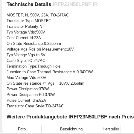
Technische Details
IRFP23N50LPBF IR
MOSFET, N, 500V, 23A, TO-247AC
Transistor Type:MOSFET
Transistor Polarity:N
Typ Voltage Vds:500V
Cont Current Id:23A
On State Resistance:0.235ohm
Voltage Vgs Rds on Measurement:10V
Typ Voltage Vgs th:5V
Case Style:TO-247AC
Termination Type:Through Hole
Junction to Case Thermal Resistance A:0.34`C/W
Max Voltage Vds:500V
On State resistance @ Vgs = 10V:0.235ohm
Power Dissipation:370W
Power Dissipation Pd:370W
Pulse Current Idm:92A
Transistor Case Style:TO-247AC
Weitere Produktangebote IRFP23N50LPBF nach Preis 
Foto
Bezeichnung
Hersteller