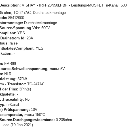
Description:
VISHAY - IRFP23N50LPBF - Leistungs-MOSFET, n-Kanal, 500
235 ohm, TO-247AC, Durchsteckmontage
Code:
85412900
istormontage:
Durchsteckmontage
-Source-Spannung Vds:
500V
ompliant:
YES
Drainstrom Id:
23A
dous:
false
hthalatesCompliant:
YES
ikation:
-
-
n:
EAR99
Source-Schwellenspannung, max.:
5V
n:
NLR
tleistung:
370W
m - Transistor:
TO-247AC
 der Pins:
3Pin(s)
tpalette:
-
tTraceability:
No
yp:
n-Kanal
n)-Prüfspannung:
10V
bstemperatur, max.:
150°C
-Source-Durchgangswiderstand:
0.235ohm
:
Lead (19-Jan-2021)