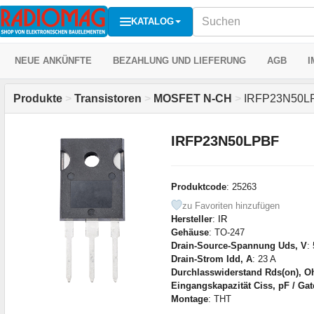
KATALOG
NEUE ANKÜNFTE
BEZAHLUNG UND LIEFERUNG
AGB
I
Produkte
>
Transistoren
>
MOSFET N-CH
>
IRFP23N50L
IRFP23N50LPBF
Produktcode
: 25263
zu Favoriten hinzufügen
Hersteller
:
IR
Gehäuse
: TO-247
Drain-Source-Spannung Uds, V
:
Drain-Strom Idd, A
: 23 A
Durchlasswiderstand Rds(on), 
Eingangskapazität Ciss, pF / Ga
Montage
: THT