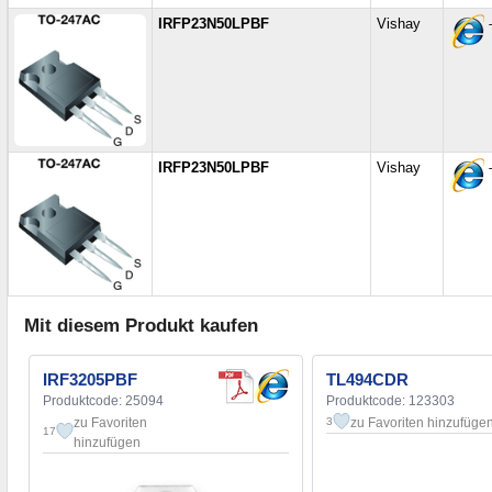
IRFP23N50LPBF
Vishay
T
IRFP23N50LPBF
Vishay
T
Mit diesem Produkt kaufen
IRF3205PBF
TL494CDR
Produktcode: 25094
Produktcode: 123303
zu Favoriten
zu Favoriten hinzufüge
3
17
hinzufügen