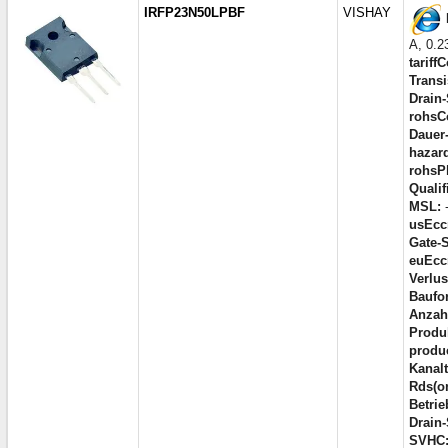
IRFP23N50LPBF
VISHAY
A, 0.
tariff
Trans
Drain
rohsC
Dauer-
hazar
rohsP
Qualif
MSL:
usEcc
Gate-
euEcc
Verlus
Baufor
Anzahl
Produk
produc
Kanalt
Rds(o
Betrie
Drain
SVHC