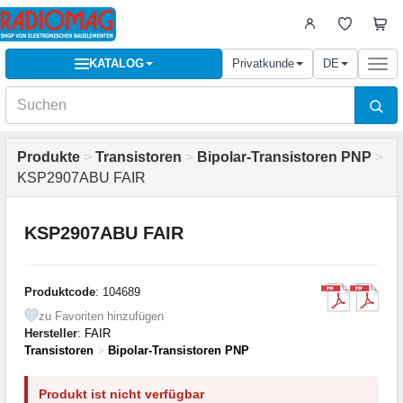
KATALOG
Privatkunde
DE
Togg
navi
Produkte
>
Transistoren
>
Bipolar-Transistoren PNP
>
KSP2907ABU FAIR
KSP2907ABU FAIR
Produktcode
: 104689
zu Favoriten hinzufügen
Hersteller
:
FAIR
Transistoren
>
Bipolar-Transistoren PNP
Produkt ist nicht verfügbar