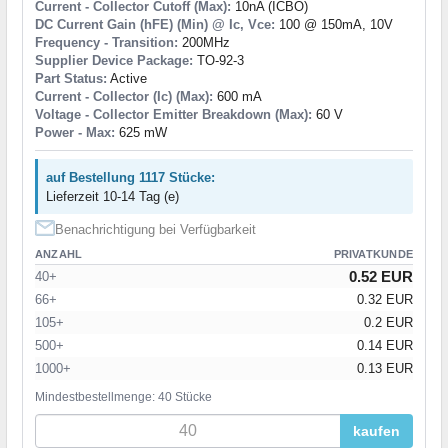
Current - Collector Cutoff (Max):
10nA (ICBO)
DC Current Gain (hFE) (Min) @ Ic, Vce:
100 @ 150mA, 10V
Frequency - Transition:
200MHz
Supplier Device Package:
TO-92-3
Part Status:
Active
Current - Collector (Ic) (Max):
600 mA
Voltage - Collector Emitter Breakdown (Max):
60 V
Power - Max:
625 mW
auf Bestellung 1117 Stücke:
Lieferzeit 10-14 Tag (e)
Benachrichtigung bei Verfügbarkeit
ANZAHL
PRIVATKUNDE
0.52 EUR
40+
66+
0.32 EUR
105+
0.2 EUR
500+
0.14 EUR
1000+
0.13 EUR
Mindestbestellmenge: 40 Stücke
kaufen