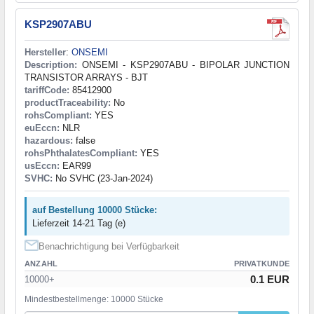
KSP2907ABU
Hersteller
:
ONSEMI
Description:
ONSEMI - KSP2907ABU - BIPOLAR JUNCTION
TRANSISTOR ARRAYS - BJT
tariffCode:
85412900
productTraceability:
No
rohsCompliant:
YES
euEccn:
NLR
hazardous:
false
rohsPhthalatesCompliant:
YES
usEccn:
EAR99
SVHC:
No SVHC (23-Jan-2024)
auf Bestellung 10000 Stücke:
Lieferzeit 14-21 Tag (e)
Benachrichtigung bei Verfügbarkeit
ANZAHL
PRIVATKUNDE
0.1 EUR
10000+
Mindestbestellmenge: 10000 Stücke