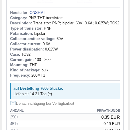
Hersteller
:
ONSEMI
Category:
PNP THT transistors
Description:
Transistor: PNP; bipolar; 60V; 0.6A; 0.625W; TO92
Type of transistor:
PNP
Polarisation:
bipolar
Collector-emitter voltage:
60V
Collector current:
0.6A
Power dissipation:
0.625W
Case:
TO92
Current gain:
100...300
Mounting:
THT
Kind of package:
bulk
Frequency:
200MHz
auf Bestellung 7606 Stücke:
Lieferzeit 14-21 Tag (e)
Benachrichtigung bei Verfügbarkeit
ANZAHL
PRIVATKUNDE
0.35 EUR
250+
451+
0.19 EUR