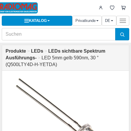
KATALOG
Privatkunde
DE
Togg
navi
Produkte
>
LEDs
>
LEDs sichtbare Spektrum
Ausführungs-
>
LED 5mm gelb 590nm, 30 °
(Q500LTY4D-H-YETDA)