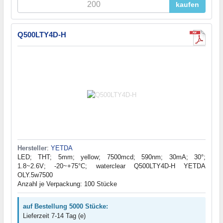
kaufen
Q500LTY4D-H
Hersteller
:
YETDA
LED; THT; 5mm; yellow; 7500mcd; 590nm; 30mA; 30°;
1.8~2.6V; -20~+75°C; waterclear Q500LTY4D-H YETDA
OLY.5w7500
Anzahl je Verpackung: 100 Stücke
auf Bestellung 5000 Stücke:
Lieferzeit 7-14 Tag (e)