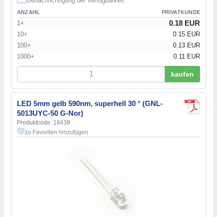
Benachrichtigung bei Verfügbarkeit
ANZAHL
PRIVATKUNDE
0.18 EUR
1+
10+
0.15 EUR
100+
0.13 EUR
1000+
0.11 EUR
kaufen
LED 5mm gelb 590nm, superhell 30 ° (GNL-
5013UYC-50 G-Nor)
Produktcode: 18439
zu Favoriten hinzufügen