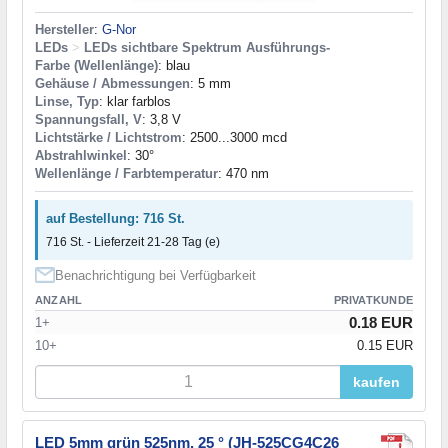
Hersteller
:
G-Nor
LEDs
>
LEDs sichtbare Spektrum Ausführungs-
Farbe (Wellenlänge)
: blau
Gehäuse / Abmessungen
: 5 mm
Linse, Typ
: klar farblos
Spannungsfall, V
: 3,8 V
Lichtstärke / Lichtstrom
: 2500...3000 mcd
Abstrahlwinkel
: 30°
Wellenlänge / Farbtemperatur
: 470 nm
auf Bestellung: 716 St.
716 St. - Lieferzeit 21-28 Tag (e)
Benachrichtigung bei Verfügbarkeit
ANZAHL
PRIVATKUNDE
0.18 EUR
1+
10+
0.15 EUR
kaufen
LED 5mm grün 525nm, 25 ° (JH-525CG4C26