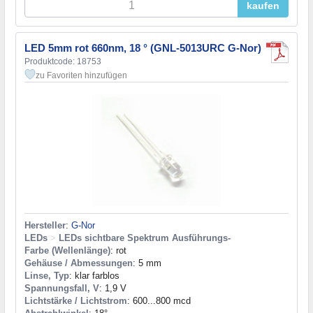
kaufen
LED 5mm rot 660nm, 18 ° (GNL-5013URC G-Nor)
Produktcode: 18753
zu Favoriten hinzufügen
Hersteller
:
G-Nor
LEDs
>
LEDs sichtbare Spektrum Ausführungs-
Farbe (Wellenlänge)
: rot
Gehäuse / Abmessungen
: 5 mm
Linse, Typ
: klar farblos
Spannungsfall, V
: 1,9 V
Lichtstärke / Lichtstrom
: 600...800 mcd