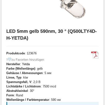
LED 5mm gelb 590nm, 30 ° (Q500LTY4D-
H-YETDA)
Produktcode
: 123676
zu Favoriten hinzufügen
1
Hersteller
:
Yetda
Farbe (Wellenlänge)
: gelb
Gehäuse / Abmessungen
: 5 мм
Linse, Typ
: klar
Spannungsfall, V
: 2,0 В
Lichtstärke / Lichtstrom
: 7500 mcd
Abstrahlwinkel
: 30°
Form
: Rund
Wellenlänge / Farbtemperatur
: 590 нм