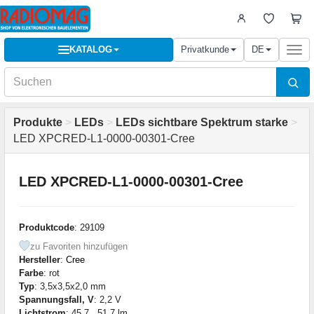
KATALOG
Privatkunde
DE
Togg
navi
Produkte
>
LEDs
>
LEDs sichtbare Spektrum starke
>
LED XPCRED-L1-0000-00301-Cree
LED XPCRED-L1-0000-00301-Cree
Produktcode
: 29109
zu Favoriten hinzufügen
Hersteller
:
Cree
Farbe
: rot
Typ
: 3,5x3,5x2,0 mm
Spannungsfall, V
: 2,2 V
Lichtstrom
: 45,7...51,7 lm