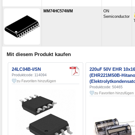
MM74HC574WM
ON
Semiconductor
Mit diesem Produkt kaufen
24LC04B-I/SN
220uF 50V EHR 10x
(EHR221M50B-Hitano
Produktcode: 114094
(Elektrolytkondensato
zu Favoriten hinzufügen
Produktcode: 50465
zu Favoriten hinzufügen