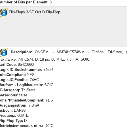
Number of Bits per Element:
8
Flip-Flops 3-ST Oct D Flip-Flop
Description:
ONSEMI - MM74HC574WM - Flipflop, Tri-State, po
Taktflanke, 74HC574, D, 18 ns, 60 MHz, 7.8 mA, SOIC
tariffCode:
85423990
Logik-IC-Sockelnummer:
74574
rohsCompliant:
YES
Logik-IC-Familie:
74HC
Bauform - Logikbaustein:
SOIC
IC-Ausgang:
Tri-State
hazardous:
false
rohsPhthalatesCompliant:
YES
Ausgangsstrom:
7.8mA
usEccn:
EAR99
Frequenz:
60MHz
Flip-Flop-Typ:
D
Betriebstemperatur, min.:
-40°C