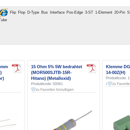
Flip Flop D-Type Bus Interface Pos-Edge 3-ST 1-Element 20-Pin
Tube
16mm
15 Ohm 5% 5W bedrahtet
Klemme DG3
)
(MOR500SJTB-15R-
14-00Z(H)
r)
Hitano) (Metalloxid)
Produktcode: 
Produktcode: 50061
zu Favorit
1
zu Favoriten hinzufügen