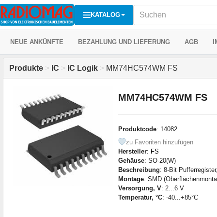
KATALOG
NEUE ANKÜNFTE
BEZAHLUNG UND LIEFERUNG
AGB
I
Produkte
>
IC
>
IC Logik
>
MM74HC574WM FS
MM74HC574WM FS
Produktcode
: 14082
zu Favoriten hinzufügen
Hersteller
:
FS
Gehäuse
: SO-20(W)
Beschreibung
: 8-Bit Pufferregiste
Montage
: SMD (Oberflächenmonta
Versorgung, V
: 2...6 V
Temperatur, °C
: -40...+85°C