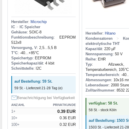
Hersteller
:
Microchip
IC
>
IC Speicher
Gehäuse
: SOIC-8
Hersteller
:
Hitano
Funktionsbeschreibung
: EEPROM
Kondensatoren
>
Ko
512x8
elektrolytische THT
Versorgung, V
: 2,5...5,5 В
Kapazität
: 220 µF
T°C
: -40...+85°C
Nennspannung
: 50 V
Speichertyp
: EEPROM
Reihe
: EHR
Speicherkapazität
: 4 kbit
Typ
: Allzweck, 
Schnittstelle
: I2C
Temperaturbereich, 105°C
Temperaturbereich
: -40.
Abmessungen
: 10x16 
auf Bestellung: 59 St.
Lebensdauer
: 2000 Stun
59 St. - Lieferzeit 21-28 Tag (e)
Zolltarifnummer
: 8532 2
Benachrichtigung bei Verfügbarkeit
verfügbar: 58 St.
ANZAHL
PRIVATKUNDE
58 St. - stock Köln
0.39 EUR
1+
10+
0.36 EUR
auf Bestellung: 1503 St
100+
0.32 EUR
1503 St. - Lieferzeit 21-28