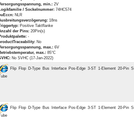
Versorgungsspannung, min.:
2V
Logikfamilie / Sockelnummer:
74HC574
euEccn:
NLR
Ausbreitungsverzögerung:
18ns
Triggertyp:
Positive Taktflanke
Anzahl der Pins:
20Pin(s)
Produktpalette:
-
productTraceability:
No
Versorgungsspannung, max.:
6V
Betriebstemperatur, max.:
85°C
SVHC:
No SVHC (17-Jan-2022)
Flip Flop D-Type Bus Interface Pos-Edge 3-ST 1-Element 20-Pin
Tube
Flip Flop D-Type Bus Interface Pos-Edge 3-ST 1-Element 20-Pin
Tube