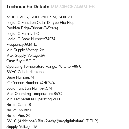
Technische Details
MM74HC574WM FS
74HC CMOS, SMD, 74HC574, SOIC20
Logic IC Function:Octal D-Type Flip-Flop
Positive Edge-Trigger (3-State)
Logic IC Family:HC
Logic IC Base Number:74574
Frequency:60MHz
Min Supply Voltage:2V
Max Supply Voltage:6V
Case Style:SOIC
Operating Temperature Range:-40`C to +85`C
SVHC:Cobalt dichloride
Base Number:74
IC Generic Number:74HC574
Logic Function Number:574
Max Operating Temperature:85`C
Min Temperature Operating:-40`C
No. of Gates:8
No. of Inputs:1
No. of Pins:20
SVHC (Additional):Bis (2-ethyl(hexyl)phthalate) (DEHP)
Supply Voltage:6V