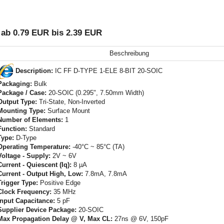
b 0.79 EUR bis 2.39 EUR
Beschreibung
Description:
IC FF D-TYPE 1-ELE 8-BIT 20-SOIC
Packaging:
Bulk
Package / Case:
20-SOIC (0.295", 7.50mm Width)
Output Type:
Tri-State, Non-Inverted
Mounting Type:
Surface Mount
Number of Elements:
1
Function:
Standard
Type:
D-Type
Operating Temperature:
-40°C ~ 85°C (TA)
Voltage - Supply:
2V ~ 6V
Current - Quiescent (Iq):
8 µA
Current - Output High, Low:
7.8mA, 7.8mA
Trigger Type:
Positive Edge
Clock Frequency:
35 MHz
Input Capacitance:
5 pF
Supplier Device Package:
20-SOIC
Max Propagation Delay @ V, Max CL:
27ns @ 6V, 150pF