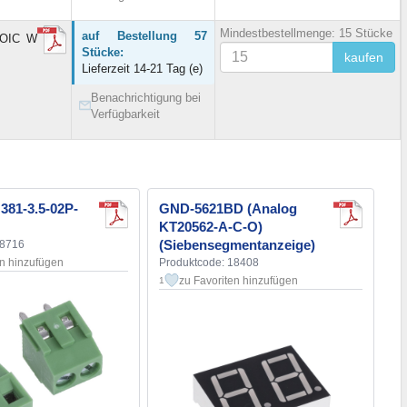
Mindestbestellmenge: 15 Stücke
auf Bestellung 57
 SOIC W
Stücke:
kaufen
Lieferzeit 14-21 Tag (e)
Benachrichtigung bei
Verfügbarkeit
81-3.5-02P-
GND-5621BD (Analog
KT20562-A-C-O)
(Siebensegmentanzeige)
18716
en hinzufügen
Produktcode: 18408
zu Favoriten hinzufügen
1