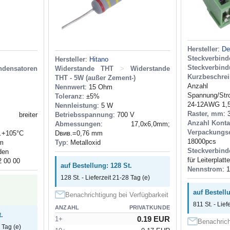
Hersteller
:
De
Steckverbin
Hersteller
:
Hitano
Steckverbin
ndensatoren
Widerstande THT
>
Widerstande
Kurzbeschre
THT - 5W (außer Zement-)
Anzahl 
Nennwert
: 15 Ohm
Spannung/Stro
Toleranz
: ±5%
24-12AWG 1,
Nennleistung
: 5 W
Raster, mm
: 
breiter
Betriebsspannung
: 700 V
Anzahl Konta
Abmessungen
: 17,0x6,0mm;
Verpackungse
..+105°C
Dвив.=0,76 mm
18000pcs
mm
Typ
: Metalloxid
Steckverbind
den
für Leiterplatte
2 00 00
auf Bestellung: 128 St.
Nennstrom
: 
128 St. - Lieferzeit 21-28 Tag (e)
auf Bestellu
Benachrichtigung bei Verfügbarkeit
811 St. - Lief
ANZAHL
PRIVATKUNDE
.
0.19 EUR
1+
Benachrich
 Tag (e)