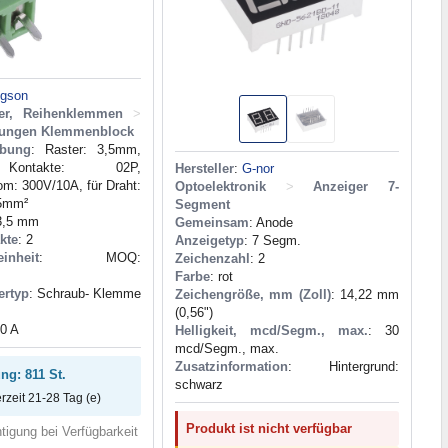
gson
der, Reihenklemmen
>
dungen Klemmenblock
ibung
: Raster: 3,5mm,
Kontakte: 02P,
Hersteller
:
G-nor
m: 300V/10A, für Draht:
Optoelektronik
>
Anzeiger 7-
5mm²
Segment
3,5 mm
Gemeinsam
: Anode
kte
: 2
Anzeigetyp
: 7 Segm.
inheit
: MOQ:
Zeichenzahl
: 2
Farbe
: rot
ertyp
: Schraub- Klemme
Zeichengröße, mm (Zoll)
: 14,22 mm
(0,56")
10 A
Helligkeit, mcd/Segm., max.
: 30
mcd/Segm., max.
Zusatzinformation
: Hintergrund:
ng: 811 St.
schwarz
erzeit 21-28 Tag (e)
Produkt ist nicht verfügbar
tigung bei Verfügbarkeit