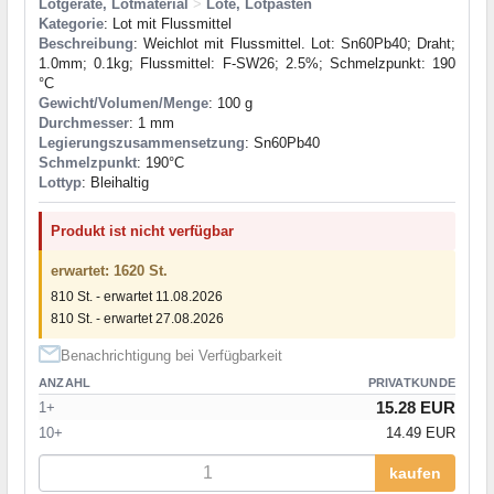
Lötgeräte, Lötmaterial
>
Lote, Lötpasten
Kategorie
: Lot mit Flussmittel
Beschreibung
: Weichlot mit Flussmittel. Lot: Sn60Pb40; Draht;
1.0mm; 0.1kg; Flussmittel: F-SW26; 2.5%; Schmelzpunkt: 190
°C
Gewicht/Volumen/Menge
: 100 g
Durchmesser
: 1 mm
Legierungszusammensetzung
: Sn60Pb40
Schmelzpunkt
: 190°С
Lottyp
: Bleihaltig
Produkt ist nicht verfügbar
erwartet: 1620 St.
810 St. - erwartet 11.08.2026
810 St. - erwartet 27.08.2026
Benachrichtigung bei Verfügbarkeit
ANZAHL
PRIVATKUNDE
15.28 EUR
1+
10+
14.49 EUR
kaufen