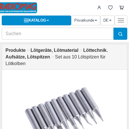
KATALOG
Privatkunde
DE
Togg
navi
Produkte
>
Lötgeräte, Lötmaterial
>
Löttechnik.
Aufsätze, Lötspitzen
>
Set aus 10 Lötspitzen für
Lötkolben