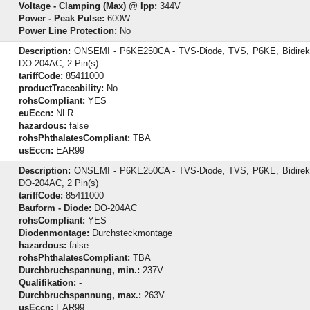
Voltage - Clamping (Max) @ Ipp:
344V
Power - Peak Pulse:
600W
Power Line Protection:
No
Description:
ONSEMI - P6KE250CA - TVS-Diode, TVS, P6KE, Bidirekti
DO-204AC, 2 Pin(s)
tariffCode:
85411000
productTraceability:
No
rohsCompliant:
YES
euEccn:
NLR
hazardous:
false
rohsPhthalatesCompliant:
TBA
usEccn:
EAR99
Description:
ONSEMI - P6KE250CA - TVS-Diode, TVS, P6KE, Bidirekti
DO-204AC, 2 Pin(s)
tariffCode:
85411000
Bauform - Diode:
DO-204AC
rohsCompliant:
YES
Diodenmontage:
Durchsteckmontage
hazardous:
false
rohsPhthalatesCompliant:
TBA
Durchbruchspannung, min.:
237V
Qualifikation:
-
Durchbruchspannung, max.:
263V
usEccn:
EAR99