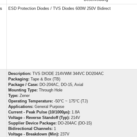
cs
ESD Protection Diodes / TVS Diodes 600W 250V Bidirect
Description:
TVS DIODE 214VWM 344VC DO204AC
Packaging:
Tape & Box (TB)
Package / Case:
DO-204AC, DO-15, Axial
Mounting Type:
Through Hole
Type:
Zener
Operating Temperature:
-50°C ~ 175°C (TJ)
Applications:
General Purpose
Current - Peak Pulse (10/1000µs):
1.8A
Voltage - Reverse Standoff (Typ):
214V
Supplier Device Package:
DO-204AC (DO-15)
Bidirectional Channels:
1
Voltage - Breakdown (Min):
237V