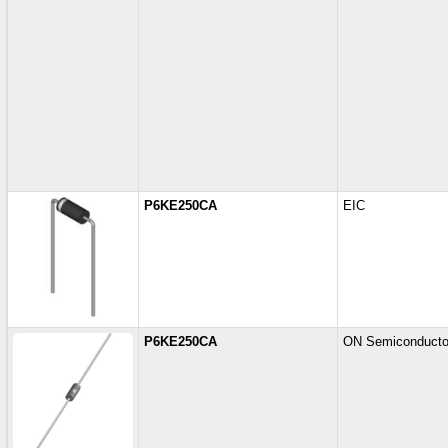
P6KE250CA
EIC
P6KE250CA
ON Semiconducto