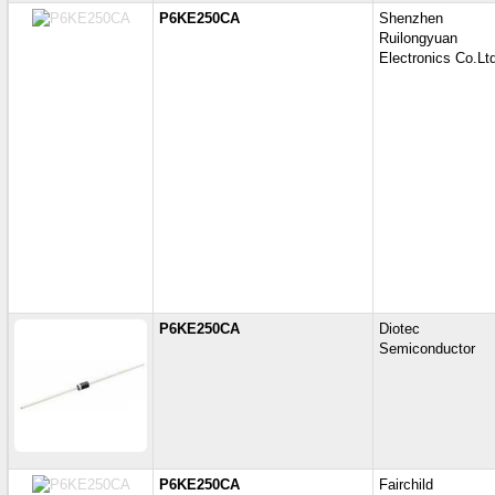
P6KE250CA
Shenzhen
Ruilongyuan
Electronics Co.Lt
P6KE250CA
Diotec
Semiconductor
P6KE250CA
Fairchild