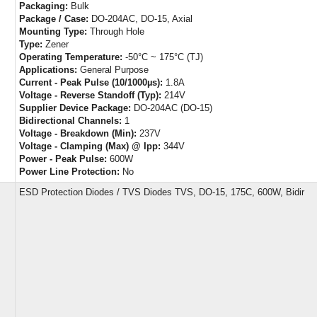
Packaging:
Bulk
Package / Case:
DO-204AC, DO-15, Axial
Mounting Type:
Through Hole
Type:
Zener
Operating Temperature:
-50°C ~ 175°C (TJ)
Applications:
General Purpose
Current - Peak Pulse (10/1000µs):
1.8A
Voltage - Reverse Standoff (Typ):
214V
Supplier Device Package:
DO-204AC (DO-15)
Bidirectional Channels:
1
Voltage - Breakdown (Min):
237V
Voltage - Clamping (Max) @ Ipp:
344V
Power - Peak Pulse:
600W
Power Line Protection:
No
ESD Protection Diodes / TVS Diodes TVS, DO-15, 175C, 600W, Bidir