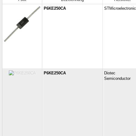
P6KE250CA
STMicroelectroni
P6KE250CA
Diotec
Semiconductor