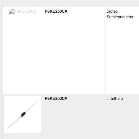
P6KE250CA
Diotec
Semiconductor
P6KE250CA
Littelfuse