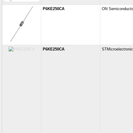
P6KE250CA
ON Semiconducto
P6KE250CA
STMicroelectroni