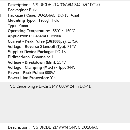
Description:
TVS DIODE 214.00VWM 344.0VC DO20
Packaging:
Bulk
d
Package / Case:
DO-204AC, DO-15, Axial
Mounting Type:
Through Hole
Type:
Zener
Operating Temperature:
-55°C ~ 150°C
Applications:
General Purpose
Current - Peak Pulse (10/1000µs):
1.75A
Voltage - Reverse Standoff (Typ):
214V
Supplier Device Package:
DO-15
Bidirectional Channels:
1
Voltage - Breakdown (Min):
237V
Voltage - Clamping (Max) @ Ipp:
344V
Power - Peak Pulse:
600W
Power Line Protection:
Yes
TVS Diode Single Bi-Dir 214V 600W 2-Pin DO-41
Description:
TVS DIODE 214VWM 344VC DO204AC