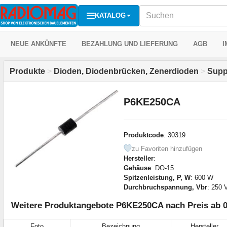
KATALOG
NEUE ANKÜNFTE
BEZAHLUNG UND LIEFERUNG
AGB
I
Produkte
>
Dioden, Diodenbrücken, Zenerdioden
>
Supp
P6KE250CA
Produktcode
: 30319
zu Favoriten hinzufügen
Hersteller
:
Gehäuse
: DO-15
Spitzenleistung, P, W
: 600 W
Durchbruchspannung, Vbr
: 250 
Weitere Produktangebote P6KE250CA nach Preis ab 0
Foto
Bezeichnung
Hersteller