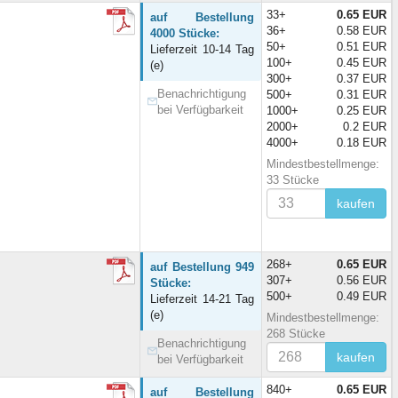
33+
0.65 EUR
auf Bestellung
36+
0.58 EUR
4000 Stücke:
50+
0.51 EUR
Lieferzeit 10-14 Tag
100+
0.45 EUR
(e)
300+
0.37 EUR
Benachrichtigung
500+
0.31 EUR
bei Verfügbarkeit
1000+
0.25 EUR
2000+
0.2 EUR
4000+
0.18 EUR
Mindestbestellmenge:
33 Stücke
kaufen
268+
0.65 EUR
auf Bestellung 949
307+
0.56 EUR
Stücke:
500+
0.49 EUR
Lieferzeit 14-21 Tag
(e)
Mindestbestellmenge:
268 Stücke
Benachrichtigung
kaufen
bei Verfügbarkeit
840+
0.65 EUR
auf Bestellung