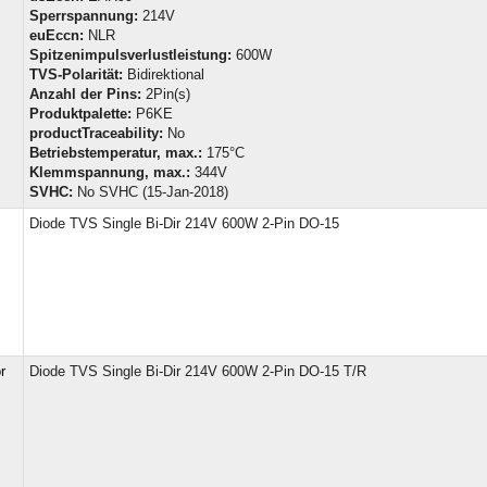
Sperrspannung:
214V
euEccn:
NLR
Spitzenimpulsverlustleistung:
600W
TVS-Polarität:
Bidirektional
Anzahl der Pins:
2Pin(s)
Produktpalette:
P6KE
productTraceability:
No
Betriebstemperatur, max.:
175°C
Klemmspannung, max.:
344V
SVHC:
No SVHC (15-Jan-2018)
Diode TVS Single Bi-Dir 214V 600W 2-Pin DO-15
r
Diode TVS Single Bi-Dir 214V 600W 2-Pin DO-15 T/R