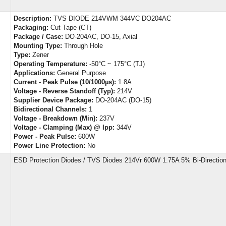
Description:
TVS DIODE 214VWM 344VC DO204AC
Packaging:
Cut Tape (CT)
Package / Case:
DO-204AC, DO-15, Axial
Mounting Type:
Through Hole
Type:
Zener
Operating Temperature:
-50°C ~ 175°C (TJ)
Applications:
General Purpose
Current - Peak Pulse (10/1000µs):
1.8A
Voltage - Reverse Standoff (Typ):
214V
Supplier Device Package:
DO-204AC (DO-15)
Bidirectional Channels:
1
Voltage - Breakdown (Min):
237V
Voltage - Clamping (Max) @ Ipp:
344V
Power - Peak Pulse:
600W
Power Line Protection:
No
ESD Protection Diodes / TVS Diodes 214Vr 600W 1.75A 5% Bi-Direction