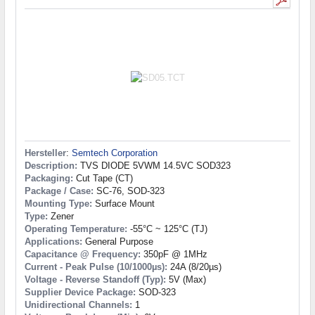
Hersteller
:
Semtech Corporation
Description:
TVS DIODE 5VWM 14.5VC SOD323
Packaging:
Cut Tape (CT)
Package / Case:
SC-76, SOD-323
Mounting Type:
Surface Mount
Type:
Zener
Operating Temperature:
-55°C ~ 125°C (TJ)
Applications:
General Purpose
Capacitance @ Frequency:
350pF @ 1MHz
Current - Peak Pulse (10/1000µs):
24A (8/20µs)
Voltage - Reverse Standoff (Typ):
5V (Max)
Supplier Device Package:
SOD-323
Unidirectional Channels:
1