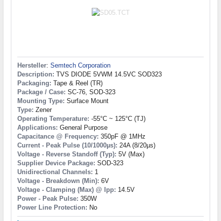
Hersteller
:
Semtech Corporation
Description:
TVS DIODE 5VWM 14.5VC SOD323
Packaging:
Tape & Reel (TR)
Package / Case:
SC-76, SOD-323
Mounting Type:
Surface Mount
Type:
Zener
Operating Temperature:
-55°C ~ 125°C (TJ)
Applications:
General Purpose
Capacitance @ Frequency:
350pF @ 1MHz
Current - Peak Pulse (10/1000µs):
24A (8/20µs)
Voltage - Reverse Standoff (Typ):
5V (Max)
Supplier Device Package:
SOD-323
Unidirectional Channels:
1
Voltage - Breakdown (Min):
6V
Voltage - Clamping (Max) @ Ipp:
14.5V
Power - Peak Pulse:
350W
Power Line Protection:
No