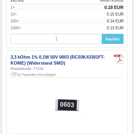
ANZAHL
PRIVATKUNDE
0.18 EUR
1+
10+
0.15 EUR
100+
0.14 EUR
1000+
0.13 EUR
kaufen
3,3 kOhm 1% 0,1W 50V 0603 (RC03K43301FT-
KOME) (Widerstand SMD)
Produktcode: 77418
zu Favoriten hinzufügen
1