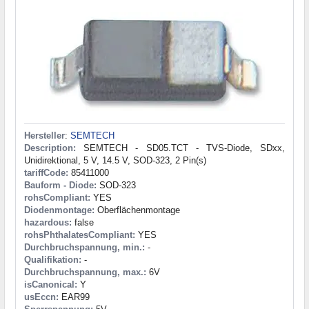
Hersteller
:
SEMTECH
Description:
SEMTECH - SD05.TCT - TVS-Diode, SDxx,
Unidirektional, 5 V, 14.5 V, SOD-323, 2 Pin(s)
tariffCode:
85411000
Bauform - Diode:
SOD-323
rohsCompliant:
YES
Diodenmontage:
Oberflächenmontage
hazardous:
false
rohsPhthalatesCompliant:
YES
Durchbruchspannung, min.:
-
Qualifikation:
-
Durchbruchspannung, max.:
6V
isCanonical:
Y
usEccn:
EAR99