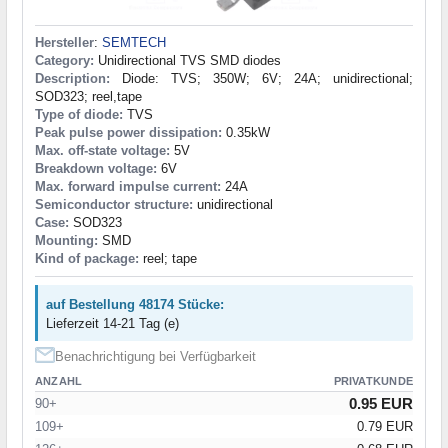
Hersteller
:
SEMTECH
Category:
Unidirectional TVS SMD diodes
Description:
Diode: TVS; 350W; 6V; 24A; unidirectional;
SOD323; reel,tape
Type of diode:
TVS
Peak pulse power dissipation:
0.35kW
Max. off-state voltage:
5V
Breakdown voltage:
6V
Max. forward impulse current:
24A
Semiconductor structure:
unidirectional
Case:
SOD323
Mounting:
SMD
Kind of package:
reel; tape
auf Bestellung 48174 Stücke:
Lieferzeit 14-21 Tag (e)
Benachrichtigung bei Verfügbarkeit
ANZAHL
PRIVATKUNDE
0.95 EUR
90+
109+
0.79 EUR