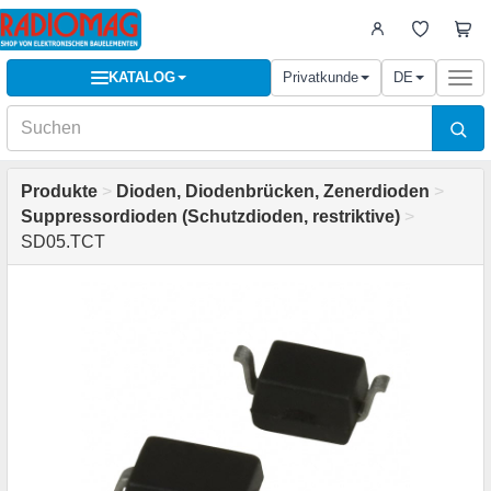
KATALOG
Privatkunde
DE
Togg
navi
Produkte
>
Dioden, Diodenbrücken, Zenerdioden
>
Suppressordioden (Schutzdioden, restriktive)
>
SD05.TCT