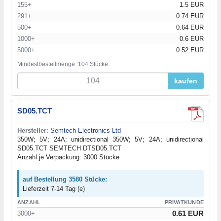
155+
1.5 EUR
291+
0.74 EUR
500+
0.64 EUR
1000+
0.6 EUR
5000+
0.52 EUR
Mindestbestellmenge: 104 Stücke
kaufen
SD05.TCT
Hersteller
:
Semtech Electronics Ltd
350W; 5V; 24A; unidirectional 350W; 5V; 24A; unidirectional
SD05.TCT SEMTECH DTSD05.TCT
Anzahl je Verpackung: 3000 Stücke
auf Bestellung 3580 Stücke:
Lieferzeit 7-14 Tag (e)
ANZAHL
PRIVATKUNDE
0.61 EUR
3000+