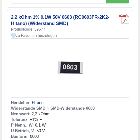
2,2 kOhm 1% 0,1W 50V 0603 (RC0603FR-2K2-
Hitano) (Widerstand SMD)
Produktcode: 39577
zu Favoriten hinzufügen
Hersteller
:
Hitano
Widerstande SMD
>
SMD-Widerstande 0603
Nennwert
: 2,2 kOhm
Toleranz
: ±1% F
P Nenn., W
: 0,1 W
U Betrieb, V
: 50 V
Bauform
: 0603