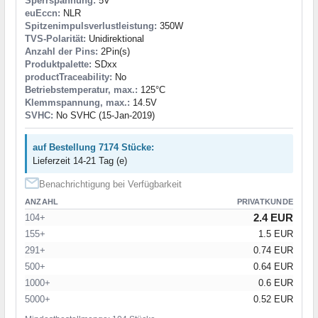
Sperrspannung:
5V
euEccn:
NLR
Spitzenimpulsverlustleistung:
350W
TVS-Polarität:
Unidirektional
Anzahl der Pins:
2Pin(s)
Produktpalette:
SDxx
productTraceability:
No
Betriebstemperatur, max.:
125°C
Klemmspannung, max.:
14.5V
SVHC:
No SVHC (15-Jan-2019)
auf Bestellung 7174 Stücke:
Lieferzeit 14-21 Tag (e)
Benachrichtigung bei Verfügbarkeit
ANZAHL
PRIVATKUNDE
2.4 EUR
104+
155+
1.5 EUR
291+
0.74 EUR
500+
0.64 EUR
1000+
0.6 EUR
5000+
0.52 EUR