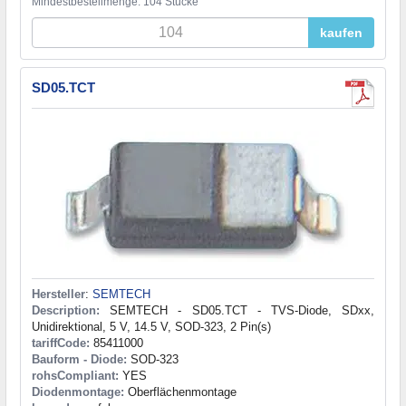
Mindestbestellmenge: 104 Stücke
kaufen
SD05.TCT
Hersteller
:
SEMTECH
Description:
SEMTECH - SD05.TCT - TVS-Diode, SDxx,
Unidirektional, 5 V, 14.5 V, SOD-323, 2 Pin(s)
tariffCode:
85411000
Bauform - Diode:
SOD-323
rohsCompliant:
YES
Diodenmontage:
Oberflächenmontage