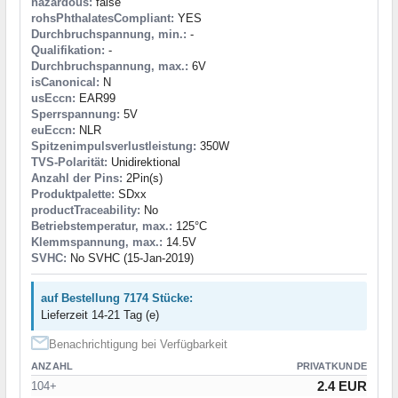
hazardous:
false
rohsPhthalatesCompliant:
YES
Durchbruchspannung, min.:
-
Qualifikation:
-
Durchbruchspannung, max.:
6V
isCanonical:
N
usEccn:
EAR99
Sperrspannung:
5V
euEccn:
NLR
Spitzenimpulsverlustleistung:
350W
TVS-Polarität:
Unidirektional
Anzahl der Pins:
2Pin(s)
Produktpalette:
SDxx
productTraceability:
No
Betriebstemperatur, max.:
125°C
Klemmspannung, max.:
14.5V
SVHC:
No SVHC (15-Jan-2019)
auf Bestellung 7174 Stücke:
Lieferzeit 14-21 Tag (e)
Benachrichtigung bei Verfügbarkeit
ANZAHL
PRIVATKUNDE
2.4 EUR
104+