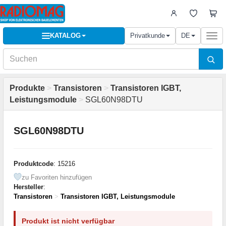
KATALOG
Privatkunde
DE
Togg
navi
Produkte
>
Transistoren
>
Transistoren IGBT,
Leistungsmodule
>
SGL60N98DTU
SGL60N98DTU
Produktcode
: 15216
zu Favoriten hinzufügen
Hersteller
:
Transistoren
>
Transistoren IGBT, Leistungsmodule
Produkt ist nicht verfügbar