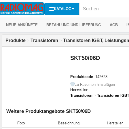
KATALOG
NEUE ANKÜNFTE
BEZAHLUNG UND LIEFERUNG
AGB
I
Produkte
>
Transistoren
>
Transistoren IGBT, Leistungs
SKT50/06D
Produktcode
: 142628
zu Favoriten hinzufügen
Hersteller
:
Transistoren
>
Transistoren IGB
Weitere Produktangebote SKT50/06D
Foto
Bezeichnung
Hersteller