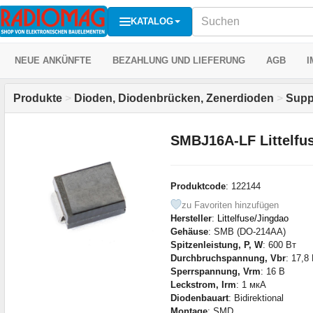
KATALOG
NEUE ANKÜNFTE
BEZAHLUNG UND LIEFERUNG
AGB
I
Produkte
>
Dioden, Diodenbrücken, Zenerdioden
>
Supp
SMBJ16A-LF Littelfu
Produktcode
: 122144
zu Favoriten hinzufügen
Hersteller
:
Littelfuse/Jingdao
Gehäuse
: SMB (DO-214AA)
Spitzenleistung, P, W
: 600 Вт
Durchbruchspannung, Vbr
: 17,8
Sperrspannung, Vrm
: 16 В
Leckstrom, Irm
: 1 мкА
Diodenbauart
: Bidirektional
Montage
: SMD