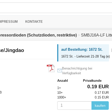
MPRESSUM
KONTAKTE
ressordioden (Schutzdioden, restriktive)
>
SMBJ16A-LF Litte
auf Bestellung: 1672 St.
se/Jingdao
1672 St. - Lieferzeit 21-28 Tag (e)
Benachrichtigung bei
Verfügbarkeit
Anzahl
Privatkunde
0.19 EUR
1+
 В
10+
0.17 EUR
1000+
0.15 EUR
kaufen