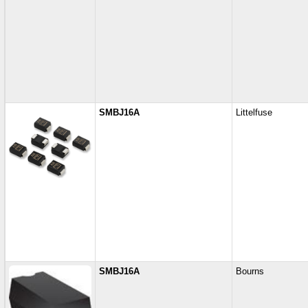
SMBJ16A
Littelfuse
SMBJ16A
Bourns