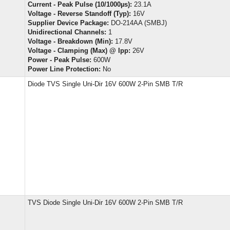
Current - Peak Pulse (10/1000µs):
23.1A
Voltage - Reverse Standoff (Typ):
16V
Supplier Device Package:
DO-214AA (SMBJ)
Unidirectional Channels:
1
Voltage - Breakdown (Min):
17.8V
Voltage - Clamping (Max) @ Ipp:
26V
Power - Peak Pulse:
600W
Power Line Protection:
No
Diode TVS Single Uni-Dir 16V 600W 2-Pin SMB T/R
TVS Diode Single Uni-Dir 16V 600W 2-Pin SMB T/R