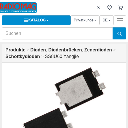
KATALOG
Privatkunde
DE
Togg
navi
Produkte
>
Dioden, Diodenbrücken, Zenerdioden
>
Schottkydioden
>
SS8U60 Yangjie