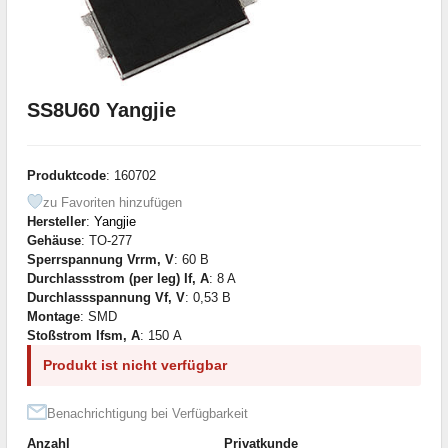
SS8U60 Yangjie
Produktcode
: 160702
zu Favoriten hinzufügen
Hersteller
:
Yangjie
Gehäuse
: TO-277
Sperrspannung Vrrm, V
: 60 В
Durchlassstrom (per leg) If, A
: 8 A
Durchlassspannung Vf, V
: 0,53 В
Montage
: SMD
Stoßstrom Ifsm, A
: 150 А
Produkt ist nicht verfügbar
Benachrichtigung bei Verfügbarkeit
Anzahl
Privatkunde