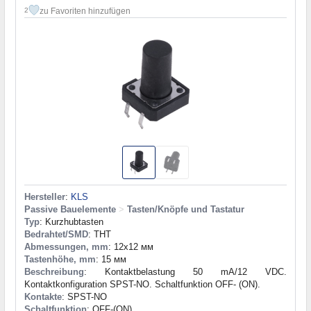
zu Favoriten hinzufügen
2
Hersteller
:
KLS
Passive Bauelemente
>
Tasten/Knöpfe und Tastatur
Typ
: Kurzhubtasten
Bedrahtet/SMD
: THT
Abmessungen, mm
: 12x12 мм
Tastenhöhe, mm
: 15 мм
Beschreibung
: Kontaktbelastung 50 mA/12 VDC.
Kontaktkonfiguration SPST-NO. Schaltfunktion OFF- (ON).
Kontakte
: SPST-NO
Schaltfunktion
: OFF-(ON)