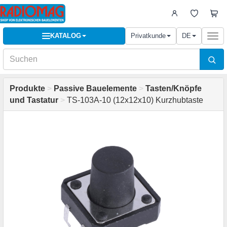
KATALOG
Privatkunde
DE
Togg
navi
Produkte
>
Passive Bauelemente
>
Tasten/Knöpfe
und Tastatur
>
TS-103A-10 (12x12x10) Kurzhubtaste