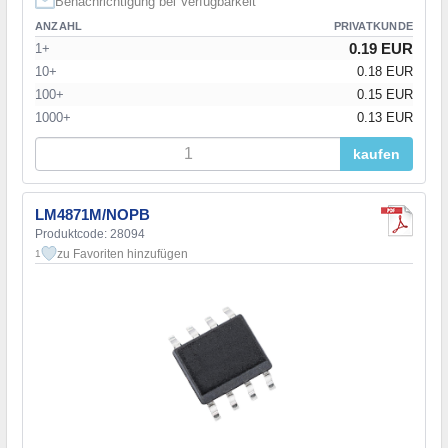
Benachrichtigung bei Verfügbarkeit
ANZAHL
PRIVATKUNDE
0.19 EUR
1+
10+
0.18 EUR
100+
0.15 EUR
1000+
0.13 EUR
kaufen
LM4871M/NOPB
Produktcode: 28094
zu Favoriten hinzufügen
1