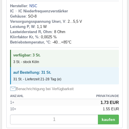
Hersteller
:
NSC
IC
>
IC Niederfrequenzverstärker
Gehäuse
: SO-8
Versorgungsspannung Uпит, V
: 2...5,5 V
Leistung P, W
: 1,1 W
Lastwiderstand R, Ohm
: 8 Ohm
Klirrfaktor Kг, %
: 0,0025 %
Betriebstemperatur, °C
: -40...+85°C
verfügbar: 3 St.
3 St. - stock Köln
auf Bestellung: 31 St.
31 St. - Lieferzeit 21-28 Tag (e)
Benachrichtigung bei Verfügbarkeit
ANZAHL
PRIVATKUNDE
1.73 EUR
1+
10+
1.55 EUR
kaufen