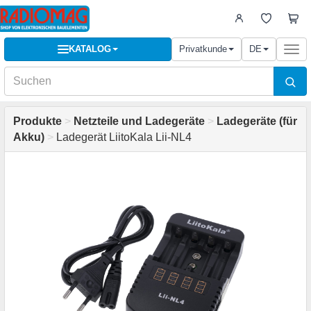
KATALOG
Privatkunde
DE
Togg
navi
Produkte
>
Netzteile und Ladegeräte
>
Ladegeräte (für
Akku)
>
Ladegerät LiitoKala Lii-NL4