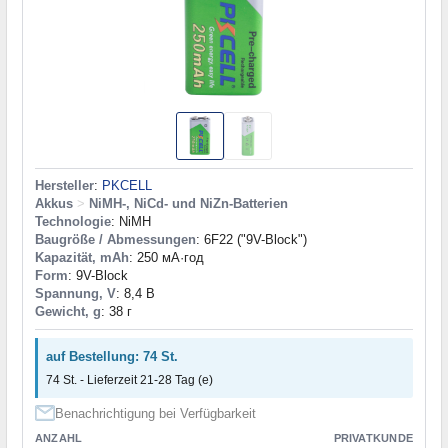
Hersteller
:
PKCELL
Akkus
>
NiMH-, NiCd- und NiZn-Batterien
Technologie
: NiMH
Baugröße / Abmessungen
: 6F22 ("9V-Block")
Kapazität, mAh
: 250 мА·год
Form
: 9V-Block
Spannung, V
: 8,4 В
Gewicht, g
: 38 г
auf Bestellung: 74 St.
74 St. - Lieferzeit 21-28 Tag (e)
Benachrichtigung bei Verfügbarkeit
ANZAHL
PRIVATKUNDE