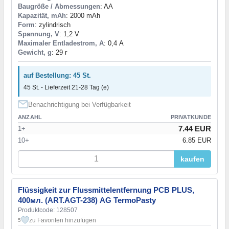
Baugröße / Abmessungen
: AA
Kapazität, mAh
: 2000 mAh
Form
: zylindrisch
Spannung, V
: 1,2 V
Maximaler Entladestrom, A
: 0,4 А
Gewicht, g
: 29 г
auf Bestellung: 45 St.
45 St. - Lieferzeit 21-28 Tag (e)
Benachrichtigung bei Verfügbarkeit
ANZAHL
PRIVATKUNDE
7.44 EUR
1+
10+
6.85 EUR
kaufen
Flüssigkeit zur Flussmittelentfernung PCB PLUS,
400мл. (ART.AGT-238) AG TermoPasty
Produktcode: 128507
zu Favoriten hinzufügen
5