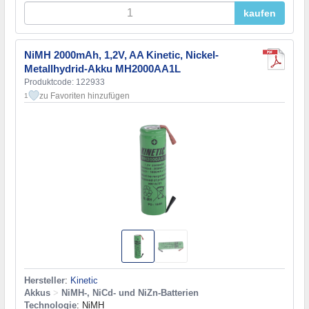
kaufen
NiMH 2000mAh, 1,2V, AA Kinetic, Nickel-
Metallhydrid-Akku MH2000AA1L
Produktcode: 122933
zu Favoriten hinzufügen
1
Hersteller
:
Kinetic
Akkus
>
NiMH-, NiCd- und NiZn-Batterien
Technologie
: NiMH