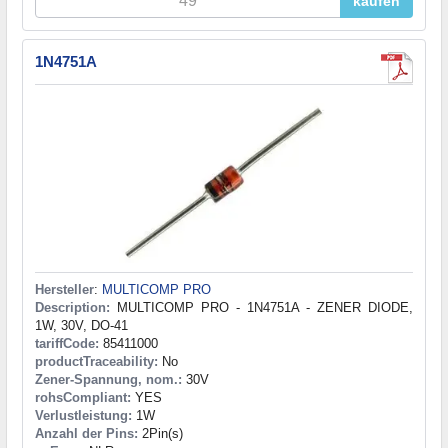
kaufen
1N4751A
Hersteller
:
MULTICOMP PRO
Description:
MULTICOMP PRO - 1N4751A - ZENER DIODE,
1W, 30V, DO-41
tariffCode:
85411000
productTraceability:
No
Zener-Spannung, nom.:
30V
rohsCompliant:
YES
Verlustleistung:
1W
Anzahl der Pins:
2Pin(s)