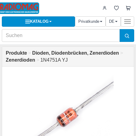
KATALOG
Privatkunde
DE
Togg
navi
Produkte
>
Dioden, Diodenbrücken, Zenerdioden
>
Zenerdioden
>
1N4751A YJ