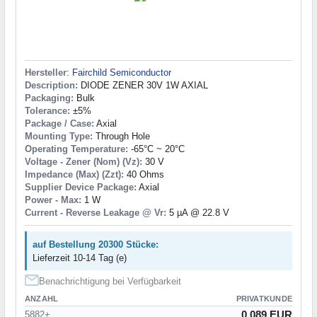
Hersteller
:
Fairchild Semiconductor
Description:
DIODE ZENER 30V 1W AXIAL
Packaging:
Bulk
Tolerance:
±5%
Package / Case:
Axial
Mounting Type:
Through Hole
Operating Temperature:
-65°C ~ 20°C
Voltage - Zener (Nom) (Vz):
30 V
Impedance (Max) (Zzt):
40 Ohms
Supplier Device Package:
Axial
Power - Max:
1 W
Current - Reverse Leakage @ Vr:
5 µA @ 22.8 V
auf Bestellung 20300 Stücke:
Lieferzeit 10-14 Tag (e)
Benachrichtigung bei Verfügbarkeit
ANZAHL
PRIVATKUNDE
0.089 EUR
5882+