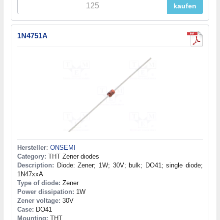
kaufen
1N4751A
Hersteller
:
ONSEMI
Category:
THT Zener diodes
Description:
Diode: Zener; 1W; 30V; bulk; DO41; single diode;
1N47xxA
Type of diode:
Zener
Power dissipation:
1W
Zener voltage:
30V
Case:
DO41
Mounting:
THT