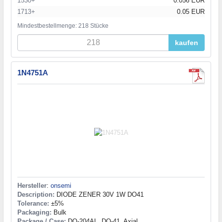
1530+
0.056 EUR
1713+
0.05 EUR
Mindestbestellmenge: 218 Stücke
kaufen
1N4751A
Hersteller
:
onsemi
Description:
DIODE ZENER 30V 1W DO41
Tolerance:
±5%
Packaging:
Bulk
Package / Case:
DO-204AL, DO-41, Axial