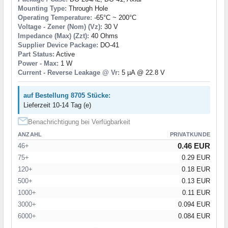
Mounting Type:
Through Hole
Operating Temperature:
-65°C ~ 200°C
Voltage - Zener (Nom) (Vz):
30 V
Impedance (Max) (Zzt):
40 Ohms
Supplier Device Package:
DO-41
Part Status:
Active
Power - Max:
1 W
Current - Reverse Leakage @ Vr:
5 µA @ 22.8 V
auf Bestellung 8705 Stücke:
Lieferzeit 10-14 Tag (e)
Benachrichtigung bei Verfügbarkeit
ANZAHL
PRIVATKUNDE
0.46 EUR
46+
75+
0.29 EUR
120+
0.18 EUR
500+
0.13 EUR
1000+
0.11 EUR
3000+
0.094 EUR
6000+
0.084 EUR