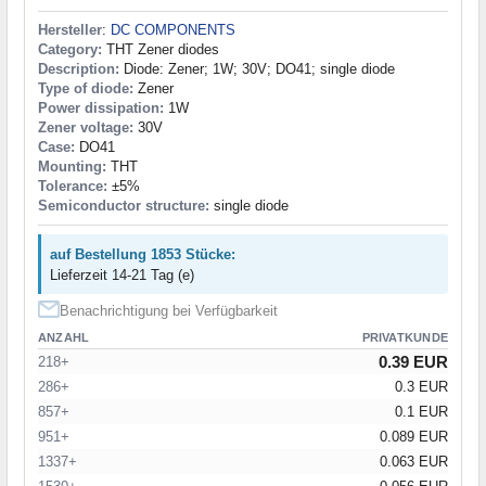
Hersteller
:
DC COMPONENTS
Category:
THT Zener diodes
Description:
Diode: Zener; 1W; 30V; DO41; single diode
Type of diode:
Zener
Power dissipation:
1W
Zener voltage:
30V
Case:
DO41
Mounting:
THT
Tolerance:
±5%
Semiconductor structure:
single diode
auf Bestellung 1853 Stücke:
Lieferzeit 14-21 Tag (e)
Benachrichtigung bei Verfügbarkeit
ANZAHL
PRIVATKUNDE
0.39 EUR
218+
286+
0.3 EUR
857+
0.1 EUR
951+
0.089 EUR
1337+
0.063 EUR