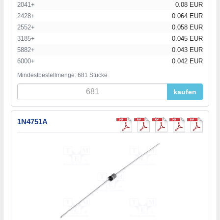
2041+
0.08 EUR
2428+
0.064 EUR
2552+
0.058 EUR
3185+
0.045 EUR
5882+
0.043 EUR
6000+
0.042 EUR
Mindestbestellmenge: 681 Stücke
kaufen
1N4751A