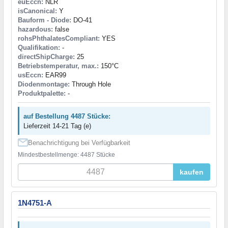
euEccn:
NLR
isCanonical:
Y
Bauform - Diode:
DO-41
hazardous:
false
rohsPhthalatesCompliant:
YES
Qualifikation:
-
directShipCharge:
25
Betriebstemperatur, max.:
150°C
usEccn:
EAR99
Diodenmontage:
Through Hole
Produktpalette:
-
auf Bestellung 4487 Stücke:
Lieferzeit 14-21 Tag (e)
Benachrichtigung bei Verfügbarkeit
Mindestbestellmenge: 4487 Stücke
kaufen
1N4751-A