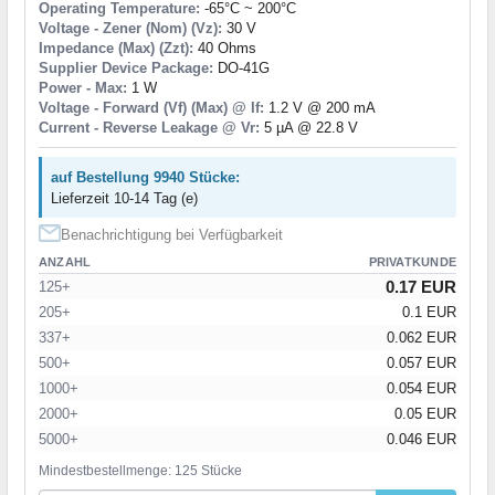
Operating Temperature:
-65°C ~ 200°C
Voltage - Zener (Nom) (Vz):
30 V
Impedance (Max) (Zzt):
40 Ohms
Supplier Device Package:
DO-41G
Power - Max:
1 W
Voltage - Forward (Vf) (Max) @ If:
1.2 V @ 200 mA
Current - Reverse Leakage @ Vr:
5 µA @ 22.8 V
auf Bestellung 9940 Stücke:
Lieferzeit 10-14 Tag (e)
Benachrichtigung bei Verfügbarkeit
ANZAHL
PRIVATKUNDE
0.17 EUR
125+
205+
0.1 EUR
337+
0.062 EUR
500+
0.057 EUR
1000+
0.054 EUR
2000+
0.05 EUR
5000+
0.046 EUR
Mindestbestellmenge: 125 Stücke