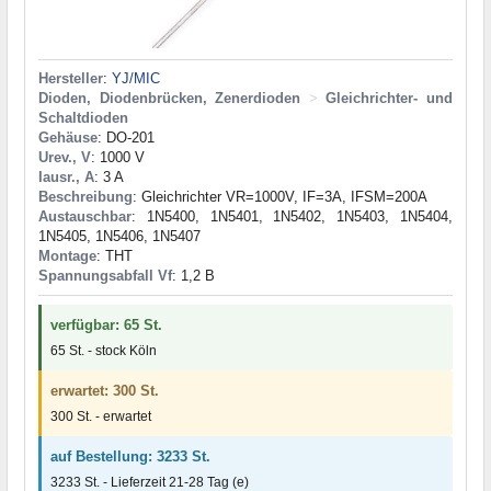
Hersteller
:
YJ/MIC
Dioden, Diodenbrücken, Zenerdioden
>
Gleichrichter- und
Schaltdioden
Gehäuse
: DO-201
Urev., V
: 1000 V
Iausr., A
: 3 A
Beschreibung
: Gleichrichter VR=1000V, IF=3A, IFSM=200A
Austauschbar
: 1N5400, 1N5401, 1N5402, 1N5403, 1N5404,
1N5405, 1N5406, 1N5407
Montage
: THT
Spannungsabfall Vf
: 1,2 В
verfügbar: 65 St.
65 St. - stock Köln
erwartet: 300 St.
300 St. - erwartet
auf Bestellung: 3233 St.
3233 St. - Lieferzeit 21-28 Tag (e)