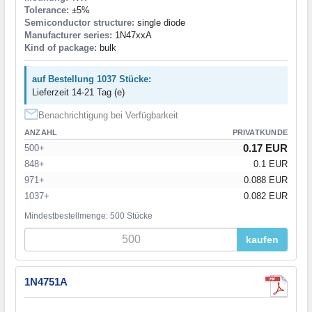
Tolerance:
±5%
Semiconductor structure:
single diode
Manufacturer series:
1N47xxA
Kind of package:
bulk
auf Bestellung 1037 Stücke:
Lieferzeit 14-21 Tag (e)
Benachrichtigung bei Verfügbarkeit
ANZAHL
PRIVATKUNDE
0.17 EUR
500+
848+
0.1 EUR
971+
0.088 EUR
1037+
0.082 EUR
Mindestbestellmenge: 500 Stücke
kaufen
1N4751A