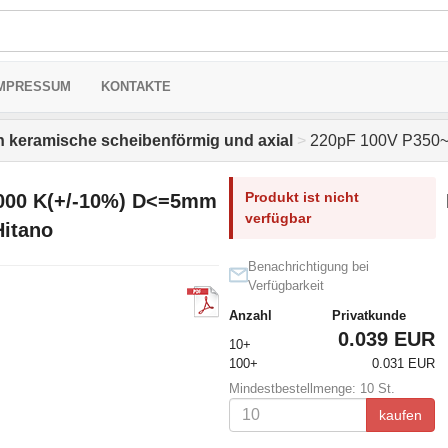
MPRESSUM
KONTAKTE
 keramische scheibenförmig und axial
>
220pF 100V P350~
Produkt ist nicht
000 K(+/-10%) D<=5mm
verfügbar
itano
Benachrichtigung bei
Verfügbarkeit
Anzahl
Privatkunde
0.039 EUR
10+
100+
0.031 EUR
Mindestbestellmenge: 10 St.
kaufen