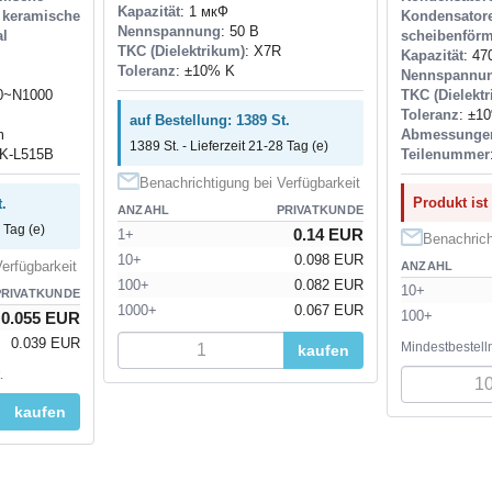
Kapazität
: 1 мкФ
ramische
Kondensa
Nennspannung
: 50 В
al
scheibenförm
TKC (Dielektrikum)
: X7R
Kapazität
: 47
Toleranz
: ±10% K
Nennspannu
0~N1000
TKC (Dielekt
Toleranz
: ±1
auf Bestellung: 1389 St.
m
Abmessunge
1389 St. - Lieferzeit 21-28 Tag (e)
K-L515B
Teilenummer
Benachrichtigung bei Verfügbarkeit
Produkt ist
.
ANZAHL
PRIVATKUNDE
 Tag (e)
0.14 EUR
1+
Benachrich
10+
0.098 EUR
erfügbarkeit
ANZAHL
100+
0.082 EUR
10+
PRIVATKUNDE
1000+
0.067 EUR
100+
0.055 EUR
0.039 EUR
Mindestbestell
kaufen
.
kaufen