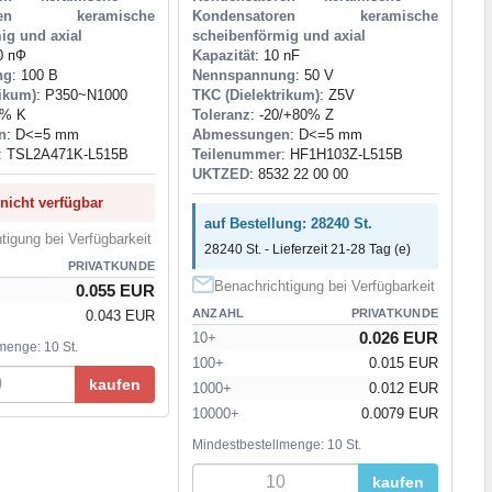
toren keramische
Kondensatoren keramische
ig und axial
scheibenförmig und axial
0 пФ
Kapazität
: 10 nF
ng
: 100 В
Nennspannung
: 50 V
rikum)
: P350~N1000
TKC (Dielektrikum)
: Z5V
0% K
Toleranz
: -20/+80% Z
n
: D<=5 mm
Abmessungen
: D<=5 mm
: TSL2A471K-L515B
Teilenummer
: HF1H103Z-L515B
UKTZED
: 8532 22 00 00
 nicht verfügbar
auf Bestellung: 28240 St.
tigung bei Verfügbarkeit
28240 St. - Lieferzeit 21-28 Tag (e)
PRIVATKUNDE
Benachrichtigung bei Verfügbarkeit
0.055 EUR
ANZAHL
PRIVATKUNDE
0.043 EUR
0.026 EUR
10+
menge: 10 St.
100+
0.015 EUR
kaufen
1000+
0.012 EUR
10000+
0.0079 EUR
Mindestbestellmenge: 10 St.
kaufen