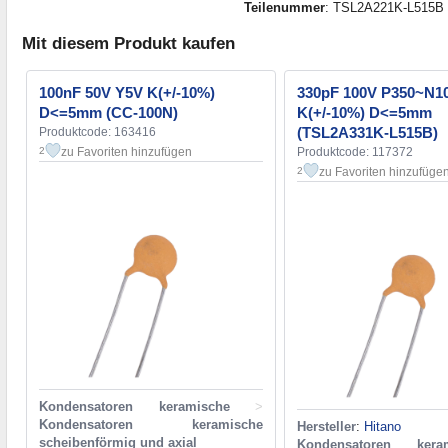
Teilenummer
: TSL2A221K-L515B
Mit diesem Produkt kaufen
100nF 50V Y5V K(+/-10%)
330pF 100V P350~N1
D<=5mm (CC-100N)
K(+/-10%) D<=5mm
(TSL2A331K-L515B)
Produktcode: 163416
zu Favoriten hinzufügen
Produktcode: 117372
2
zu Favoriten hinzufüge
2
Kondensatoren keramische
>
Kondensatoren keramische
Hersteller
:
Hitano
scheibenförmig und axial
Kondensatoren keram