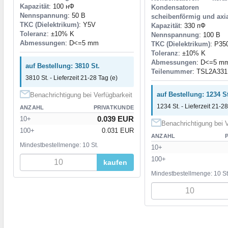
Kapazität
: 100 нФ
Kondensatoren ke
Nennspannung
: 50 В
scheibenförmig und axi
TKC (Dielektrikum)
: Y5V
Kapazität
: 330 пФ
Toleranz
: ±10% K
Nennspannung
: 100 В
Abmessungen
: D<=5 mm
TKC (Dielektrikum)
: P35
Toleranz
: ±10% K
Abmessungen
: D<=5 m
auf Bestellung: 3810 St.
Teilenummer
: TSL2A331
3810 St. - Lieferzeit 21-28 Tag (e)
auf Bestellung: 1234 St
Benachrichtigung bei Verfügbarkeit
1234 St. - Lieferzeit 21-28
ANZAHL
PRIVATKUNDE
0.039 EUR
10+
Benachrichtigung bei V
100+
0.031 EUR
ANZAHL
Mindestbestellmenge: 10 St.
10+
100+
kaufen
Mindestbestellmenge: 10 St