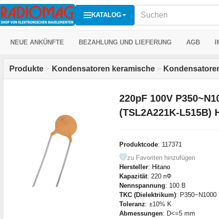
KATALOG
NEUE ANKÜNFTE
BEZAHLUNG UND LIEFERUNG
AGB
I
Produkte
>
Kondensatoren keramische
>
Kondensatoren
220pF 100V P350~N1
(TSL2A221K-L515B) H
Produktcode
: 117371
zu Favoriten hinzufügen
Hersteller
:
Hitano
Kapazität
: 220 пФ
Nennspannung
: 100 В
TKC (Dielektrikum)
: P350~N1000
Toleranz
: ±10% K
Abmessungen
: D<=5 mm