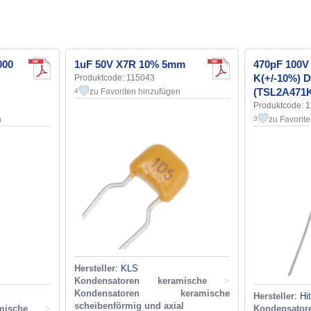
000
1uF 50V X7R 10% 5mm
470pF 100V
K(+/-10%)
Produktcode: 115043
(TSL2A471K
zu Favoriten hinzufügen
4
Produktcode: 
n
zu Favorit
3
Hersteller
:
KLS
Kondensatoren keramische
>
Kondensatoren keramische
Hersteller
:
Hi
scheibenförmig und axial
ische
>
Kondensato