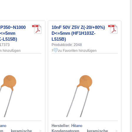
 P350~N1000
10nF 50V Z5V Z(-20/+80%)
 D<=5mm
D<=5mm (HF1H103Z-
-L515B)
L515B)
117373
Produktcode: 2048
en hinzufügen
zu Favoriten hinzufügen
3
tano
Hersteller
:
Hitano
ren keramische
>
Kondensatoren keramische
>