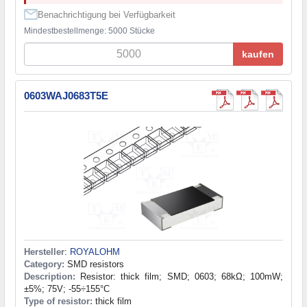
Benachrichtigung bei Verfügbarkeit
Mindestbestellmenge: 5000 Stücke
kaufen
0603WAJ0683T5E
Hersteller
:
ROYALOHM
Category:
SMD resistors
Description:
Resistor: thick film; SMD; 0603; 68kΩ; 100mW;
±5%; 75V; -55÷155°C
Type of resistor:
thick film