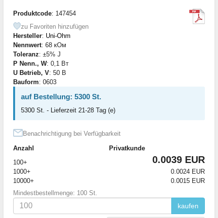
Produktcode
: 147454
zu Favoriten hinzufügen
Hersteller
:
Uni-Ohm
Nennwert
: 68 кОм
Toleranz
: ±5% J
P Nenn., W
: 0,1 Вт
U Betrieb, V
: 50 В
Bauform
: 0603
auf Bestellung: 5300 St.
5300 St. - Lieferzeit 21-28 Tag (e)
Benachrichtigung bei Verfügbarkeit
Anzahl
Privatkunde
0.0039 EUR
100+
1000+
0.0024 EUR
10000+
0.0015 EUR
Mindestbestellmenge: 100 St.
kaufen