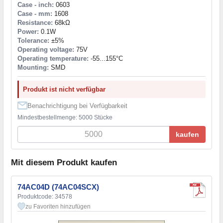
Case - inch:
0603
Case - mm:
1608
Resistance:
68kΩ
Power:
0.1W
Tolerance:
±5%
Operating voltage:
75V
Operating temperature:
-55...155°C
Mounting:
SMD
Produkt ist nicht verfügbar
Benachrichtigung bei Verfügbarkeit
Mindestbestellmenge: 5000 Stücke
kaufen
Mit diesem Produkt kaufen
74AC04D (74AC04SCX)
Produktcode: 34578
zu Favoriten hinzufügen