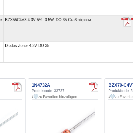
e
BZX55C4V3 4.3V 5%, 0.5W, DO-35 Стабілітрони
Diodes Zener 4.3V DO-35
1N4732A
BZX79-C4V
Produktcode: 33737
Produktcode: 
n
zu Favoriten hinzufügen
zu Favorit
1
1