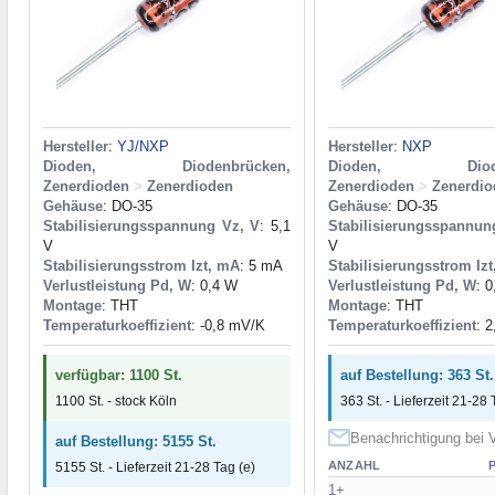
Hersteller
:
YJ/NXP
Hersteller
:
NXP
Dioden, Diodenbrücken,
Dioden, Dioden
Zenerdioden
>
Zenerdioden
Zenerdioden
>
Zenerdio
Gehäuse
: DO-35
Gehäuse
: DO-35
Stabilisierungsspannung Vz, V
: 5,1
Stabilisierungsspannun
V
V
Stabilisierungsstrom Izt, mA
: 5 mA
Stabilisierungsstrom Iz
Verlustleistung Pd, W
: 0,4 W
Verlustleistung Pd, W
: 
Montage
: THT
Montage
: THT
Temperaturkoeffizient
: -0,8 mV/K
Temperaturkoeffizient
: 
verfügbar: 1100 St.
auf Bestellung: 363 St.
1100 St. - stock Köln
363 St. - Lieferzeit 21-28 
Benachrichtigung bei V
auf Bestellung: 5155 St.
ANZAHL
5155 St. - Lieferzeit 21-28 Tag (e)
1+