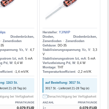
ilips
Hersteller
:
YJ/NXP
Diodenbrücken,
Dioden, Diodenbrücken,
>
Zenerdioden
Zenerdioden
>
Zenerdioden
-35
Gehäuse
: DO-35
ngsspannung Vz, V
: 4,7
Stabilisierungsspannung Vz, V
: 3,3
V
gsstrom Izt, mA
: 5 mA
Stabilisierungsstrom Izt, mA
: 5 mA
ng Pd, W
: 0,4 W
Verlustleistung Pd, W
: 0,4 W
T
Montage
: THT
ffizient
: -1,4 mV/K
Temperaturkoeffizient
: -2,2 mV/K
ung: 1163 St.
auf Bestellung: 3017 St.
ferzeit 21-28 Tag (e)
3017 St. - Lieferzeit 21-28 Tag (e)
tigung bei Verfügbarkeit
Benachrichtigung bei Verfügbarkeit
PRIVATKUNDE
ANZAHL
PRIVATKUNDE
0.079 EUR
0.079 EUR
1+