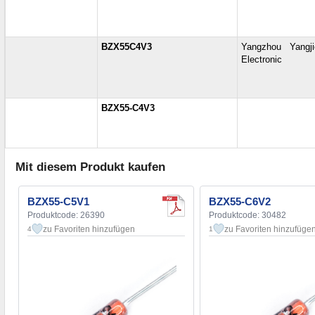
BZX55C4V3
Yangzhou Yangji
Electronic
BZX55-C4V3
Mit diesem Produkt kaufen
BZX55-C5V1
BZX55-C6V2
Produktcode: 26390
Produktcode: 30482
zu Favoriten hinzufügen
zu Favoriten hinzufüge
4
1