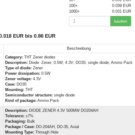
100+
0.039 EUR
1000+
0.031 EUR
kaufen
0.018 EUR bis 0.86 EUR
Beschreibung
Category:
THT Zener diodes
Description:
Diode: Zener; 0.5W; 4.3V; DO35; single diode; Ammo Pack
Type of diode:
Zener
Power dissipation:
0.5W
Zener voltage:
4.3V
Case:
DO35
Mounting:
THT
Semiconductor structure:
single diode
Kind of package:
Ammo Pack
Description:
DIODE ZENER 4.3V 500MW DO204AH
Tolerance:
±7%
Packaging:
Bulk
Package / Case:
DO-204AH, DO-35, Axial
Mounting Type:
Through Hole