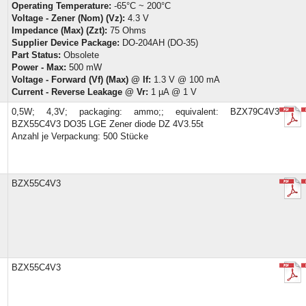
Operating Temperature:
-65°C ~ 200°C
Voltage - Zener (Nom) (Vz):
4.3 V
Impedance (Max) (Zzt):
75 Ohms
Supplier Device Package:
DO-204AH (DO-35)
Part Status:
Obsolete
Power - Max:
500 mW
Voltage - Forward (Vf) (Max) @ If:
1.3 V @ 100 mA
Current - Reverse Leakage @ Vr:
1 µA @ 1 V
0,5W; 4,3V; packaging: ammo;; equivalent: BZX79C4V3
BZX55C4V3 DO35 LGE Zener diode DZ 4V3.55t
Anzahl je Verpackung: 500 Stücke
BZX55C4V3
BZX55C4V3