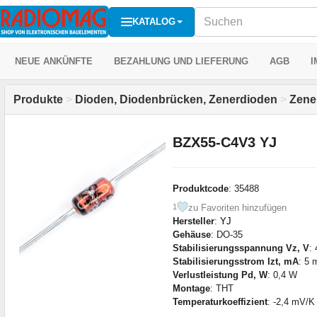
KATALOG
NEUE ANKÜNFTE
BEZAHLUNG UND LIEFERUNG
AGB
I
Produkte
>
Dioden, Diodenbrücken, Zenerdioden
>
Zene
BZX55-C4V3 YJ
Produktcode
: 35488
zu Favoriten hinzufügen
1
Hersteller
:
YJ
Gehäuse
: DO-35
Stabilisierungsspannung Vz, V
: 
Stabilisierungsstrom Izt, mA
: 5 
Verlustleistung Pd, W
: 0,4 W
Montage
: THT
Temperaturkoeffizient
: -2,4 mV/K