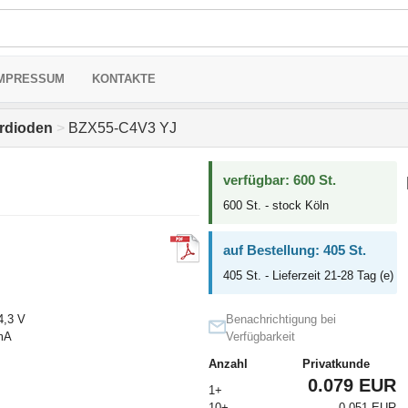
MPRESSUM
KONTAKTE
rdioden
>
BZX55-C4V3 YJ
verfügbar: 600 St.
600 St. - stock Köln
auf Bestellung: 405 St.
405 St. - Lieferzeit 21-28 Tag (e)
4,3 V
Benachrichtigung bei
mA
Verfügbarkeit
Anzahl
Privatkunde
0.079 EUR
1+
10+
0.051 EUR