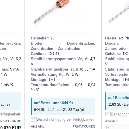
Hersteller
:
YJ
Hersteller
:
Ph
brücken,
Dioden, Diodenbrücken,
Dioden, 
den
Zenerdioden
>
Zenerdioden
Zenerdioden
Gehäuse
: DO-41
Gehäuse
: DO
g Vz, V
: 6,2
Stabilisierungsspannung Vz, V
: 4,7
Stabilisieru
V
V
t, mA
: 5 mA
Stabilisierungsstrom Izt, mA
: 53 mA
Stabilisierun
0,4 W
Verlustleistung Pd, W
: 1 W
Verlustleistu
Montage
: THT
Montage
: TH
2,2 mV/K
Temperaturkoeffizient
: -0,03...+0,04
Temperaturkoe
%/°C
auf Bestell
auf Bestellung: 644 St.
Tag (e)
1163 St. - Lie
644 St. - Lieferzeit 21-28 Tag (e)
erfügbarkeit
Benachrich
Benachrichtigung bei Verfügbarkeit
PRIVATKUNDE
ANZAHL
ANZAHL
PRIVATKUNDE
0.079 EUR
1+