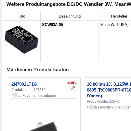
Weitere Produktangebote DC/DC Wandler 3W, MeanWe
Foto
Bezeichnung
Hersteller
SCW03A-05
Mean-Well USA, I
Mit diesem Produkt kaufen
2N7002LT1G
10 kOhm 1% 0,125W 
0805 (RC0805FR-071
Produktcode: 127379
/Yageo)
zu Favoriten hinzufügen
2
Produktcode: 82544
zu Favoriten hinzufüge
4