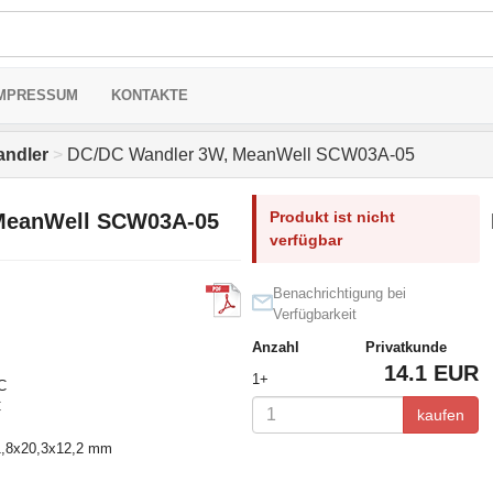
MPRESSUM
KONTAKTE
ndler
>
DC/DC Wandler 3W, MeanWell SCW03A-05
Produkt ist nicht
MeanWell SCW03A-05
verfügbar
Benachrichtigung bei
Verfügbarkeit
Anzahl
Privatkunde
14.1 EUR
1+
C
C
kaufen
1,8x20,3x12,2 mm