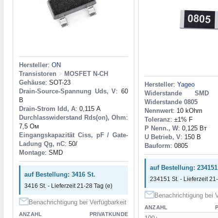
Hersteller
:
ON
Transistoren
>
MOSFET N-CH
Gehäuse
: SOT-23
Hersteller
:
Yageo
Drain-Source-Spannung Uds, V
: 60
Widerstande SMD
В
Widerstande 0805
Drain-Strom Idd, A
: 0,115 А
Nennwert
: 10 kOhm
Durchlasswiderstand Rds(on), Ohm
:
Toleranz
: ±1% F
7,5 Ом
P Nenn., W
: 0,125 Вт
Eingangskapazität Ciss, pF / Gate-
U Betrieb, V
: 150 В
Ladung Qg, nC
: 50/
Bauform
: 0805
Montage
: SMD
auf Bestellung: 234151
auf Bestellung: 3416 St.
234151 St. - Lieferzeit 21
3416 St. - Lieferzeit 21-28 Tag (e)
Benachrichtigung bei V
Benachrichtigung bei Verfügbarkeit
ANZAHL
ANZAHL
PRIVATKUNDE