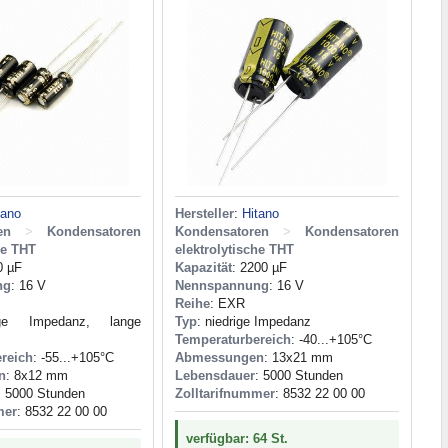
tano
Hersteller
:
Hitano
en
>
Kondensatoren
Kondensatoren
>
Kondensatoren
he THT
elektrolytische THT
0 µF
Kapazität
: 2200 µF
ng
: 16 V
Nennspannung
: 16 V
Reihe
: EXR
ige Impedanz, lange
Typ
: niedrige Impedanz
Temperaturbereich
: -40...+105°C
reich
: -55...+105°C
Abmessungen
: 13x21 mm
n
: 8x12 mm
Lebensdauer
: 5000 Stunden
: 5000 Stunden
Zolltarifnummer
: 8532 22 00 00
mer
: 8532 22 00 00
verfügbar: 64 St.