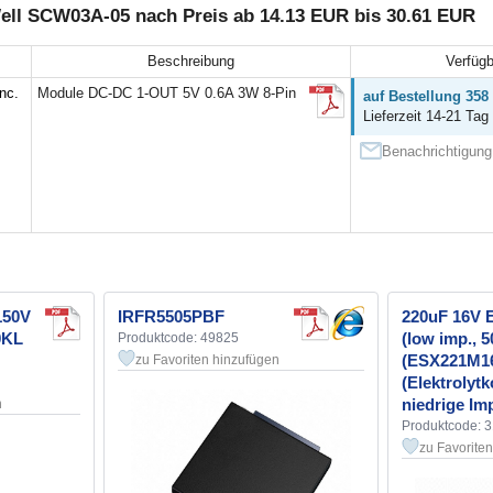
ll SCW03A-05 nach Preis ab 14.13 EUR bis 30.61 EUR
Beschreibung
Verfügb
nc.
Module DC-DC 1-OUT 5V 0.6A 3W 8-Pin
auf Bestellung 358
Lieferzeit 14-21 Tag 
Benachrichtigung 
150V
IRFR5505PBF
220uF 16V
0KL
(low imp., 
Produktcode: 49825
(ESX221M16
zu Favoriten hinzufügen
(Elektrolyt
niedrige Im
n
Produktcode: 
zu Favorite