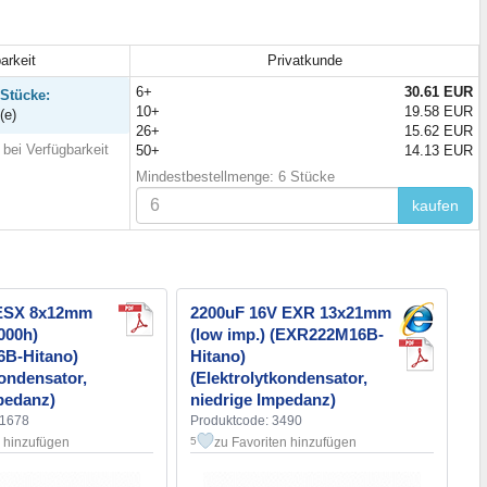
arkeit
Privatkunde
6+
30.61 EUR
 Stücke:
10+
19.58 EUR
(e)
26+
15.62 EUR
bei Verfügbarkeit
50+
14.13 EUR
Mindestbestellmenge: 6 Stücke
kaufen
 ESX 8x12mm
2200uF 16V EXR 13x21mm
5000h)
(low imp.) (EXR222M16B-
B-Hitano)
Hitano)
kondensator,
(Elektrolytkondensator,
pedanz)
niedrige Impedanz)
31678
Produktcode: 3490
n hinzufügen
zu Favoriten hinzufügen
5