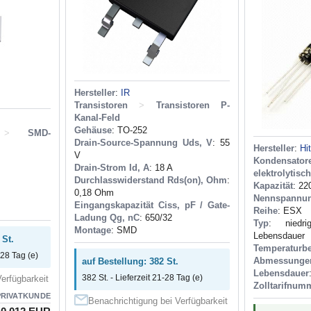
Hersteller
:
IR
Transistoren
>
Transistoren P-
Kanal-Feld
Gehäuse
: TO-252
>
SMD-
Drain-Source-Spannung Uds, V
: 55
Hersteller
:
Hi
V
Kondensator
Drain-Strom Id, A
: 18 A
elektrolytisc
Durchlasswiderstand Rds(on), Ohm
:
Kapazität
: 22
0,18 Ohm
Nennspannu
Eingangskapazität Ciss, pF / Gate-
Reihe
: ESX
Ladung Qg, nC
: 650/32
Typ
: niedr
Montage
: SMD
Lebensdauer
 St.
Temperaturbe
-28 Tag (e)
Abmessunge
auf Bestellung: 382 St.
Lebensdauer
382 St. - Lieferzeit 21-28 Tag (e)
erfügbarkeit
Zolltarifnum
PRIVATKUNDE
Benachrichtigung bei Verfügbarkeit