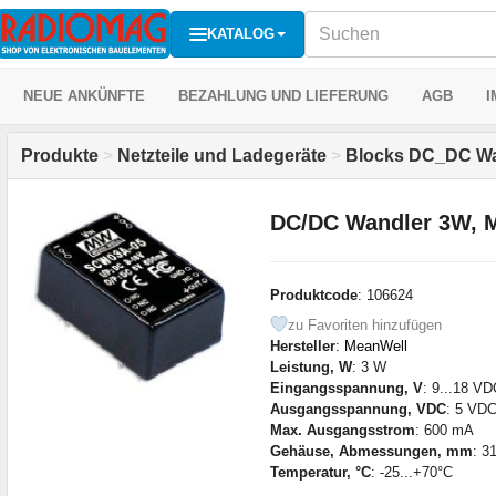
KATALOG
NEUE ANKÜNFTE
BEZAHLUNG UND LIEFERUNG
AGB
I
Produkte
>
Netzteile und Ladegeräte
>
Blocks DC_DC Wa
DC/DC Wandler 3W, 
Produktcode
: 106624
zu Favoriten hinzufügen
Hersteller
:
MeanWell
Leistung, W
: 3 W
Eingangsspannung, V
: 9...18 VD
Ausgangsspannung, VDC
: 5 VD
Max. Ausgangsstrom
: 600 mA
Gehäuse, Abmessungen, mm
: 3
Temperatur, °C
: -25...+70°C