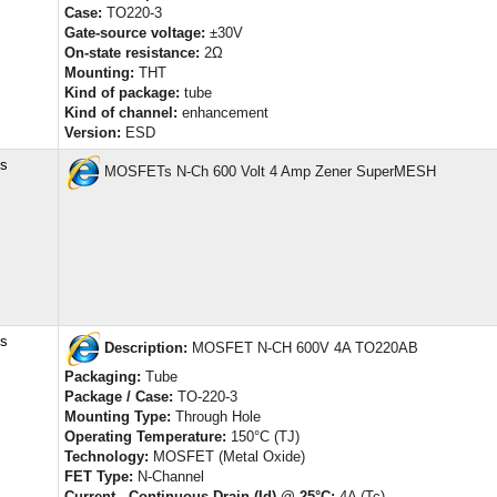
Case:
TO220-3
Gate-source voltage:
±30V
On-state resistance:
2Ω
Mounting:
THT
Kind of package:
tube
Kind of channel:
enhancement
Version:
ESD
cs
MOSFETs N-Ch 600 Volt 4 Amp Zener SuperMESH
cs
Description:
MOSFET N-CH 600V 4A TO220AB
Packaging:
Tube
Package / Case:
TO-220-3
Mounting Type:
Through Hole
Operating Temperature:
150°C (TJ)
Technology:
MOSFET (Metal Oxide)
FET Type:
N-Channel
Current - Continuous Drain (Id) @ 25°C:
4A (Tc)