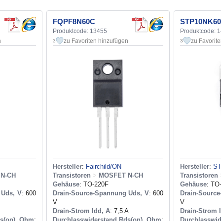
FQPF8N60C
STP10NK60
Produktcode: 13455
Produktcode: 
n
zu Favoriten hinzufügen
zu Favorit
3
3
Hersteller
:
Fairchild/ON
Hersteller
:
S
N-CH
Transistoren
>
MOSFET N-CH
Transistoren
Gehäuse
: TO-220F
Gehäuse
: TO
 Uds, V
: 600
Drain-Source-Spannung Uds, V
: 600
Drain-Sourc
V
V
Drain-Strom Idd, A
: 7,5 A
Drain-Strom 
ds(on), Ohm
:
Durchlasswiderstand Rds(on), Ohm
:
Durchlasswid