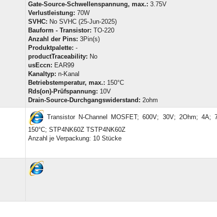
Gate-Source-Schwellenspannung, max.:
3.75V
Verlustleistung:
70W
SVHC:
No SVHC (25-Jun-2025)
Bauform - Transistor:
TO-220
Anzahl der Pins:
3Pin(s)
Produktpalette:
-
productTraceability:
No
usEccn:
EAR99
Kanaltyp:
n-Kanal
Betriebstemperatur, max.:
150°C
Rds(on)-Prüfspannung:
10V
Drain-Source-Durchgangswiderstand:
2ohm
Transistor N-Channel MOSFET; 600V; 30V; 2Ohm; 4A; 
150°C; STP4NK60Z TSTP4NK60Z
Anzahl je Verpackung: 10 Stücke