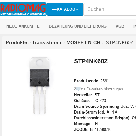
KATALOG
NEUE ANKÜNFTE
BEZAHLUNG UND LIEFERUNG
AGB
I
Produkte
>
Transistoren
>
MOSFET N-CH
>
STP4NK60Z
STP4NK60Z
Produktcode
: 2561
zu Favoriten hinzufügen
2
Hersteller
:
ST
Gehäuse
: TO-220
Drain-Source-Spannung Uds, V
:
Drain-Strom Idd, A
: 4 A
Durchlasswiderstand Rds(on), 
Montage
: THT
ZCODE
: 8541290010