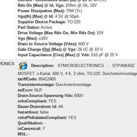
Rds On (Max) @ Id, Vgs:
2Ohm @ 2A, 10V
Power Dissipation (Max):
70W (Tc)
Vgs(th) (Max) @ Id:
4.5V @ 50µA
Supplier Device Package:
TO-220
Part Status:
Active
Drive Voltage (Max Rds On, Min Rds On):
10V
Vgs (Max):
±30V
Drain to Source Voltage (Vdss):
600 V
Gate Charge (Qg) (Max) @ Vgs:
26 nC @ 10 V
Input Capacitance (Ciss) (Max) @ Vds:
510 pF @ 25 V
RONICS
Description:
STMICROELECTRONICS - STP4NK60Z - 
MOSFET, n-Kanal, 600 V, 4 A, 2 ohm, TO-220, Durchsteckmontag
tariffCode:
85412900
Transistormontage:
Durchsteckmontage
euEccn:
NLR
Drain-Source-Spannung Vds:
600V
rohsCompliant:
YES
Dauer-Drainstrom Id:
4A
hazardous:
false
rohsPhthalatesCompliant:
YES
Qualifikation:
-
isCanonical:
Y
MSL:
-