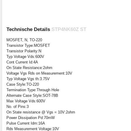
Technische Details
STP4NK60Z ST
MOSFET, N, TO-220
Transistor Type:MOSFET
Transistor Polarity:N
Typ Voltage Vds:600V
Cont Current Id:4A
On State Resistance:2ohm
Voltage Vgs Rds on Measurement:10V
Typ Voltage Vgs th:3.75V
Case Style:TO-220
Termination Type:Through Hole
Alternate Case Style:SOT-78B
Max Voltage Vds:600V
No. of Pins:3
On State resistance @ Vgs = 10V:2ohm
Power Dissipation Pd:70mW
Pulse Current Idm:16A
Rds Measurement Voltage:10V