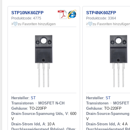
STP10NK60ZFP
STP4NK60ZFP
Produktcode: 4775
Produktcode: 3364
zu Favoriten hinzufügen
zu Favoriten hinzufüge
3
2
Hersteller
:
ST
Hersteller
:
ST
Transistoren
>
MOSFET N-CH
Transistoren
>
MOSFET 
Gehäuse
: TO-220FP
Gehäuse
: TO-220FP
Drain-Source-Spannung Uds, V
: 600
Drain-Source-Spannung
V
V
Drain-Strom Idd, A
: 10 A
Drain-Strom Idd, A
: 4 A
Durchlasswiderstand Rds(on), Ohm
:
Durchlasswiderstand R