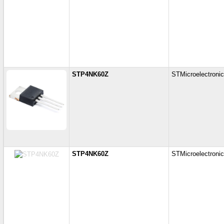
STP4NK60Z
STMicroelectroni
STP4NK60Z
STMicroelectroni