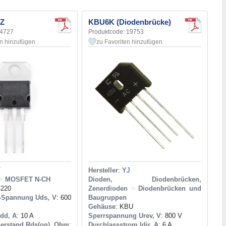
Z
KBU6K (Diodenbrücke)
14727
Produktcode: 19753
en hinzufügen
zu Favoriten hinzufügen
T
Hersteller
:
YJ
>
MOSFET N-CH
Dioden, Diodenbrücken,
-220
Zenerdioden
>
Diodenbrücken und
e-Spannung Uds, V
: 600
Baugruppen
Gehäuse
: KBU
Idd, A
: 10 A
Sperrspannung Urev, V
: 800 V
erstand Rds(on), Ohm
:
Durchlassstrom Idir, A
: 6 A