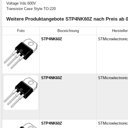
Voltage Vds:600V
Transistor Case Style:TO-220
Weitere Produktangebote STP4NK60Z nach Preis ab 0
Foto
Bezeichnung
Hersteller
STP4NK60Z
STMicroelectroni
STP4NK60Z
STMicroelectroni
STP4NK60Z
STMicroelectroni