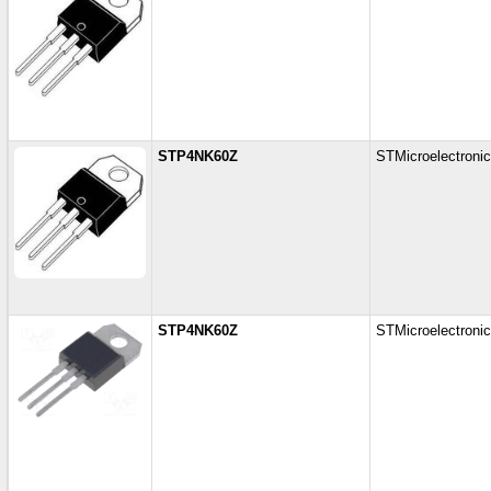
STP4NK60Z
STMicroelectroni
STP4NK60Z
STMicroelectroni