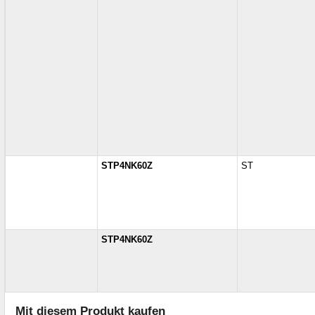
STP4NK60Z
ST
STP4NK60Z
Mit diesem Produkt kaufen