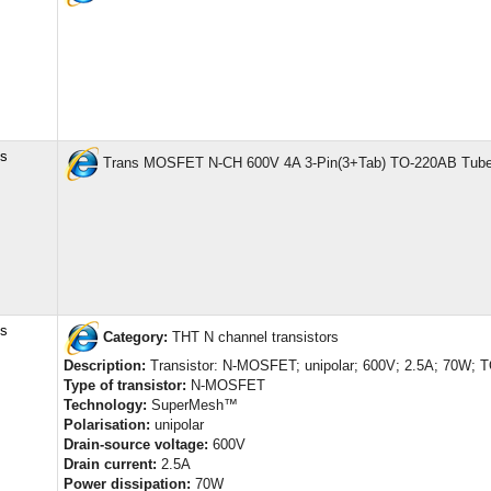
cs
Trans MOSFET N-CH 600V 4A 3-Pin(3+Tab) TO-220AB Tub
cs
Category:
THT N channel transistors
Description:
Transistor: N-MOSFET; unipolar; 600V; 2.5A; 70W; 
Type of transistor:
N-MOSFET
Technology:
SuperMesh™
Polarisation:
unipolar
Drain-source voltage:
600V
Drain current:
2.5A
Power dissipation:
70W